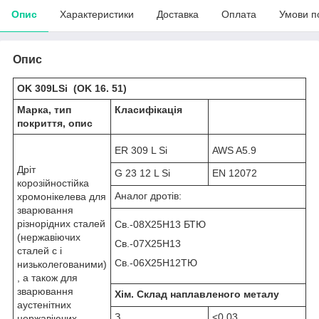
Опис
Характеристики
Доставка
Оплата
Умови п
Опис
OK 309LSi
(OK 16. 51)
Марка, тип
Класифікація
покриття, опис
ER 309 L Si
AWS A5.9
Дріт
G 23 12 L Si
EN 12072
корозійностійка
Аналог дротів:
хромонікелева для
зварювання
різнорідних сталей
Св.-08Х25Н13 БТЮ
(нержавіючих
Св.-07Х25Н13
сталей c і
Св.-06Х25Н12ТЮ
низьколегованими)
, а також для
зварювання
Хім. Склад наплавленого металу
аустенітних
З
<0,03
нержавіючих