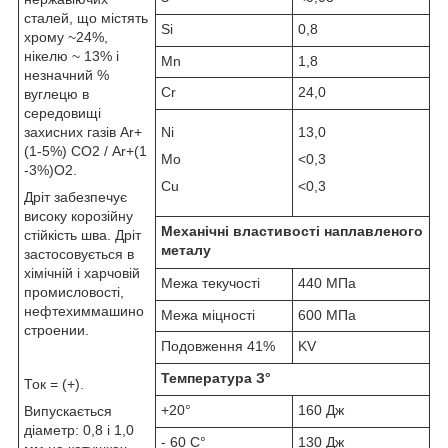
сталей, що містять
Si
0,8
хрому ~24%,
нікелю ~ 13% і
Mn
1,8
незначний %
Cr
24,0
вуглецю в
середовищі
захисних газів Ar+
Ni
13,0
(1-5%) СО2 / Ar+(1
Mo
<0,3
-3%)O2.
Cu
<0,3
Дріт забезпечує
високу корозійну
Механічні властивості наплавленого
стійкість шва. Дріт
металу
застосовується в
хімічній і харчовій
Межа текучості
440 МПа
промисловості,
нефтехиммашино
Межа міцності
600 МПа
строении.
Подовження 41%
KV
Температура З°
Ток = (+).
+20°
160 Дж
Випускається
діаметр: 0,8 і 1,0
- 60 С°
130 Дж