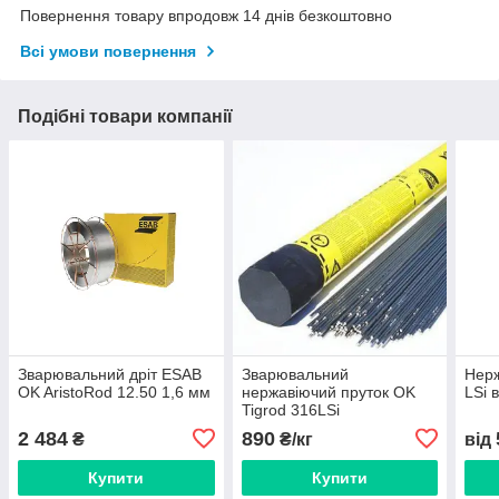
Повернення товару впродовж 14 днів безкоштовно
Всі умови повернення
Подібні товари компанії
Зварювальний дріт ESAB
Зварювальний
Нерж
OK AristoRod 12.50 1,6 мм
нержавіючий пруток OK
LSi 
Tigrod 316LSi
2 484
890
₴
₴/кг
від
Купити
Купити