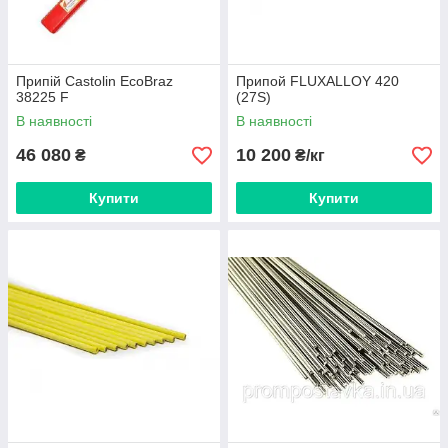
Припій Castolin EcoBraz
Припой FLUXALLOY 420
38225 F
(27S)
В наявності
В наявності
46 080
10 200
₴
₴/кг
Купити
Купити