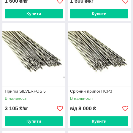
1 600
1 600
₴/кг
₴/кг
Купити
Купити
Припій SILVERFOS 5
Срібний припої ПСР3
В наявності
В наявності
3 105
8 000
₴/кг
від
₴
Купити
Купити