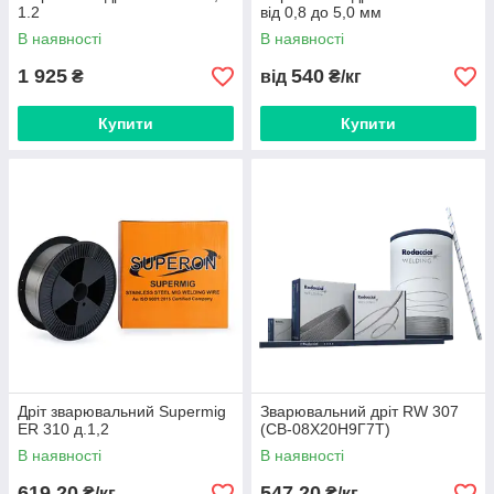
1.2
від 0,8 до 5,0 мм
В наявності
В наявності
1 925
540
₴
від
₴/кг
Купити
Купити
Дріт зварювальний Supermig
Зварювальний дріт RW 307
ER 310 д.1,2
(СВ-08Х20Н9Г7Т)
В наявності
В наявності
619,20
547,20
₴/кг
₴/кг