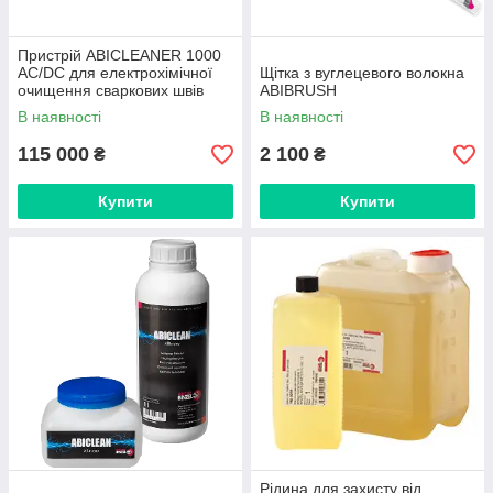
Пристрій ABICLEANER 1000
AC/DC для електрохімічної
Щітка з вуглецевого волокна
очищення сваркових швів
ABIBRUSH
В наявності
В наявності
115 000
2 100
₴
₴
Купити
Купити
Рідина для захисту від