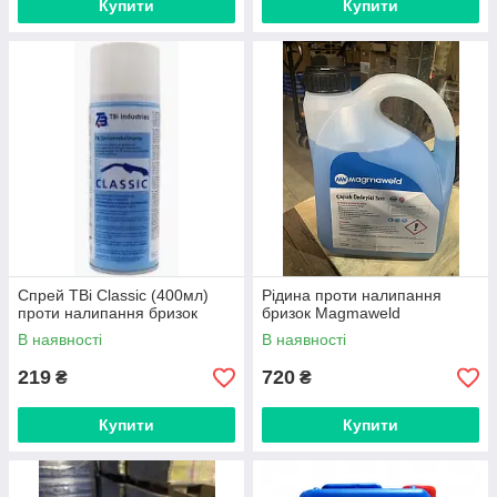
Купити
Купити
Спрей TBi Classic (400мл)
Рідина проти налипання
проти налипання бризок
бризок Magmaweld
В наявності
В наявності
219
720
₴
₴
Купити
Купити