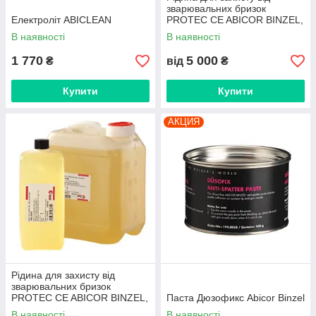
зварювальних бризок
Електроліт ABICLEAN
PROTEC CE ABICOR BINZEL,
5л 10
В наявності
В наявності
1 770
5 000
₴
від
₴
Купити
Купити
АКЦИЯ
Рідина для захисту від
зварювальних бризок
PROTEC CE ABICOR BINZEL,
Паста Дюзофикс Abicor Binzel
5л
В наявності
В наявності