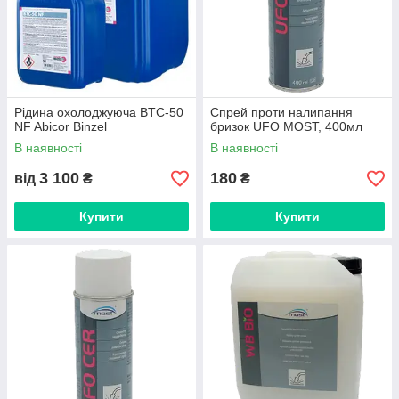
Рідина охолоджуюча BTC-50
Спрей проти налипання
NF Abicor Binzel
бризок UFO MOST, 400мл
В наявності
В наявності
3 100
180
від
₴
₴
Купити
Купити