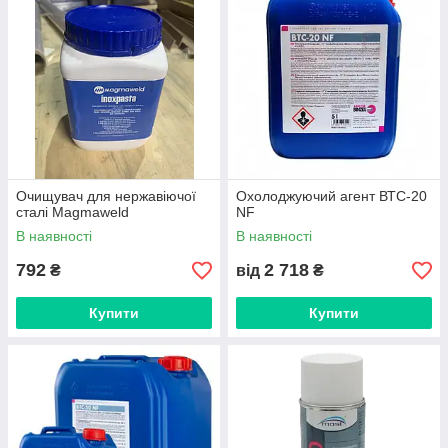
Очищувач для нержавіючої
Охолоджуючий агент ВТС-20
сталі Magmaweld
NF
В наявності
В наявності
792
2 718
₴
від
₴
Купити
Купити