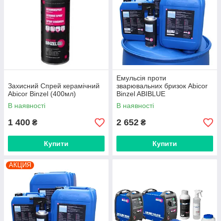
Емульсія проти
Захисний Спрей керамічний
зварювальних бризок Abicor
Abicor Binzel (400мл)
Binzel ABIBLUE
В наявності
В наявності
1 400
2 652
₴
₴
Купити
Купити
АКЦИЯ