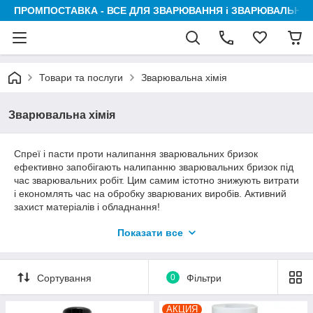
ПРОМПОСТАВКА - ВСЕ ДЛЯ ЗВАРЮВАННЯ і ЗВАРЮВАЛЬНИК
Товари та послуги
Зварювальна хімія
Зварювальна хімія
Спреї і пасти проти налипання зварювальних бризок
ефективно запобігають налипанню зварювальних бризок під
час зварювальних робіт. Цим самим істотно знижують витрати
і економлять час на обробку зварюваних виробів. Активний
захист матеріалів і обладнання!
Охолоджуючі рідини з дуже низькою провідністю значно
Показати все
зменшують електричну корозію всіх металевих частин
системи охолодження і, отже, збільшують термін служби
систем зварювання і різання з рідинним охолодженням.
Сортування
0
Фільтри
АКЦИЯ