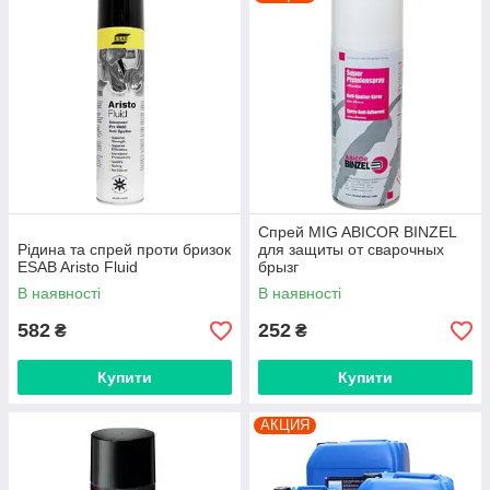
Спрей MIG ABICOR BINZEL
Рідина та спрей проти бризок
для защиты от сварочных
ESAB Aristo Fluid
брызг
В наявності
В наявності
582
252
₴
₴
Купити
Купити
АКЦИЯ