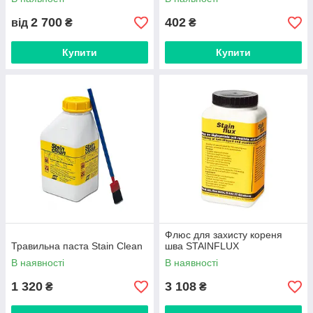
2 700
402
від
₴
₴
Купити
Купити
Флюс для захисту кореня
Травильна паста Stain Clean
шва STAINFLUX
В наявності
В наявності
1 320
3 108
₴
₴