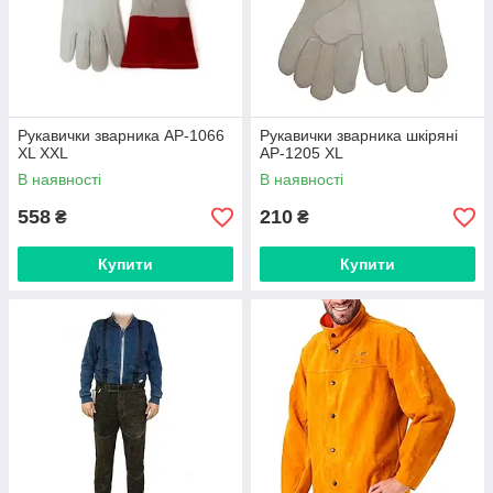
Рукавички зварника AP-1066
Рукавички зварника шкіряні
XL XXL
АР-1205 XL
В наявності
В наявності
558
210
₴
₴
Купити
Купити