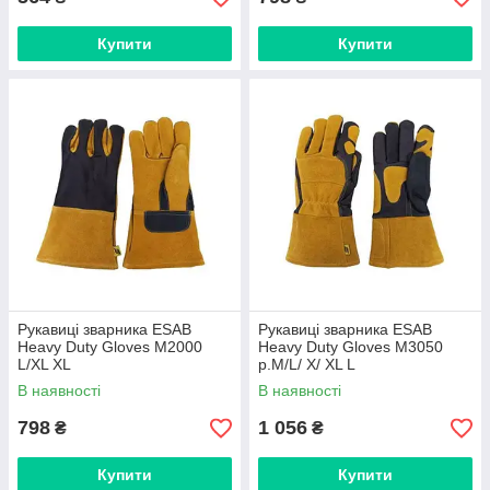
Купити
Купити
Рукавиці зварника ESAB
Рукавиці зварника ESAB
Heavy Duty Gloves M2000
Heavy Duty Gloves M3050
L/XL XL
p.M/L/ X/ XL L
В наявності
В наявності
798
1 056
₴
₴
Купити
Купити