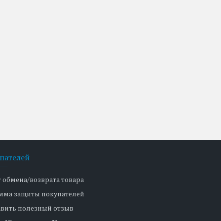
пателей
т обмена/возврата товара
мма защиты покупателей
авить полезный отзыв