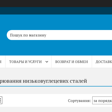
Я
ТОВАРЫ И УСЛУГИ
ВОЗВРАТ И ОБМЕН
ДОСТАВК
арювання низьковуглецевих сталей