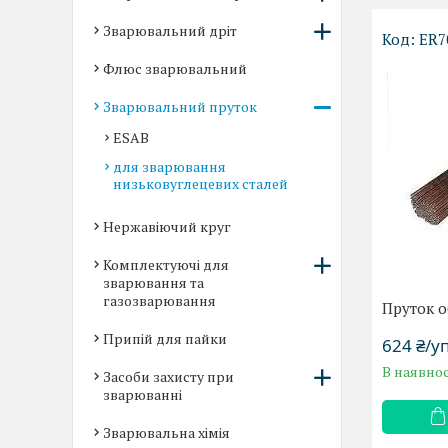
Зварювальний дріт
ER7
Флюс зварювальний
Зварювальний пруток
ESAB
для зварювання
низьковуглецевих сталей
Нержавіючий круг
Комплектуючі для
зварювання та
газозварювання
Пруток 
Припій для пайки
624 ₴/у
В наявнос
Засоби захисту при
зварюванні
Зварювальна хімія