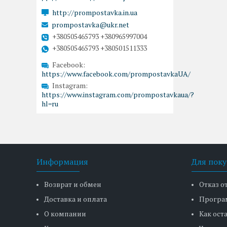
http://prompostavka.in.ua
prompostavka@ukr.net
+380505465793 +380965997004
+380505465793 +380501511333
Facebook
https://www.facebook.com/prompostavkaUA/
Instagram
https://www.instagram.com/prompostavkaua/?
hl=ru
Информация
Для поку
Возврат и обмен
Отказ о
Доставка и оплата
Програ
О компании
Как ост