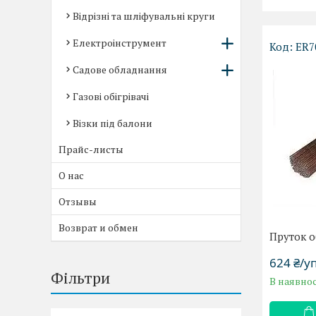
Відрізні та шліфувальні круги
Електроінструмент
ER7
Садове обладнання
Газові обігрівачі
Візки під балони
Прайс-листы
О нас
Отзывы
Возврат и обмен
Пруток о
624 ₴/у
Фільтри
В наявнос