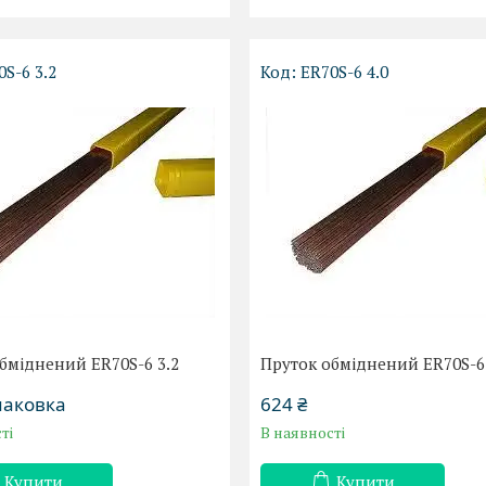
0S-6 3.2
ER70S-6 4.0
бміднений ER70S-6 3.2
Пруток обміднений ER70S-6 
паковка
624 ₴
ті
В наявності
Купити
Купити