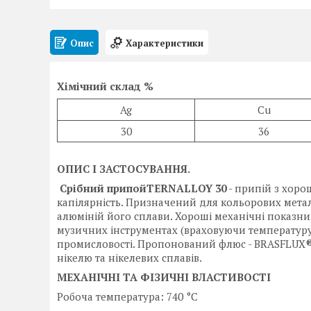
Опис
Характеристики
Хімічний склад %
Ag
Cu
30
36
ОПИС І ЗАСТОСУВАННЯ.
Срібний п
рипойTERNALLOY 30
- припій з хоро
капілярність. Призначений для кольорових металів
алюміній його сплави. Хороші механічні показни
музичних інструментах (враховуючи температуру 
промисловості. Пропонований флюс - BRASFLUX®. Д
нікелю та нікелевих сплавів.
МЕХАНІЧНІ ТА ФІЗИЧНІ ВЛАСТИВОСТІ
Робоча температура: 740 °C