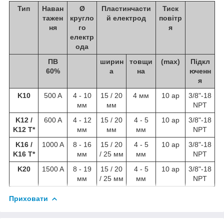
Тип
Наван
Ø
Пластинчасти
Тиск
тажен
кругло
й електрод
повітр
ня
го
я
електр
ода
ПВ
ширин
товщи
(max)
Підкл
60%
а
на
юченн
я
K10
500 A
4 - 10
15 / 20
4 мм
10 ар
3/8"-18
мм
мм
NPT
K12 /
600 A
4 - 12
15 / 20
4 - 5
10 ар
3/8"-18
K12 T*
мм
мм
мм
NPT
K16 /
1000 A
8 - 16
15 / 20
4 - 5
10 ар
3/8"-18
K16 T*
мм
/ 25 мм
мм
NPT
K20
1500 A
8 - 19
15 / 20
4 - 5
10 ар
3/8"-18
мм
/ 25 мм
мм
NPT
Приховати