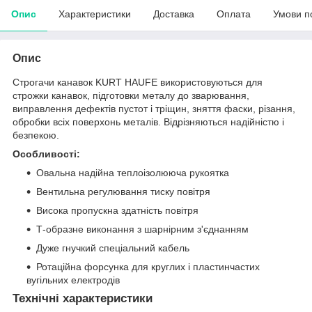
Опис
Характеристики
Доставка
Оплата
Умови п
Опис
Строгачи канавок KURT HAUFE використовуються для
строжки канавок, підготовки металу до зварювання,
виправлення дефектів пустот і тріщин, зняття фаски, різання,
обробки всіх поверхонь металів. Відрізняються надійністю і
безпекою.
Особливості:
Овальна надійна теплоізолююча рукоятка
Вентильна регулювання тиску повітря
Висока пропускна здатність повітря
Т-образне виконання з шарнірним з'єднанням
Дуже гнучкий спеціальний кабель
Ротаційна форсунка для круглих і пластинчастих
вугільних електродів
Технічні характеристики