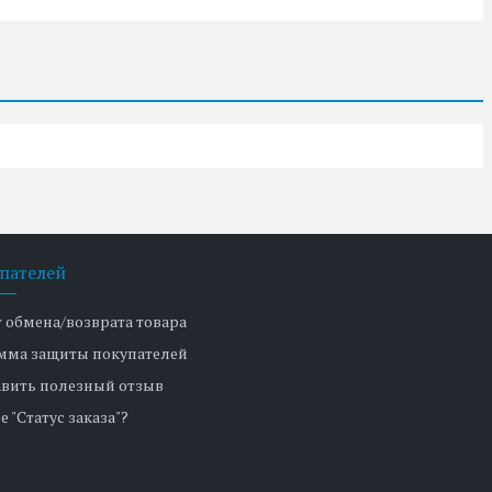
пателей
т обмена/возврата товара
мма защиты покупателей
авить полезный отзыв
е "Статус заказа"?