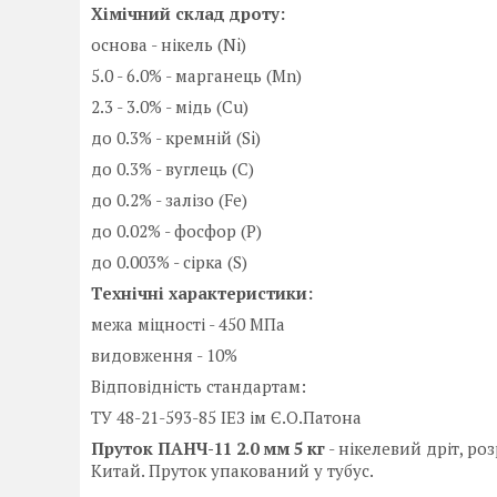
Хімічний склад дроту:
основа - нікель (Ni)
5.0 - 6.0% - марганець (Mn)
2.3 - 3.0% - мідь (Cu)
до 0.3% - кремній (Si)
до 0.3% - вуглець (C)
до 0.2% - залізо (Fe)
до 0.02% - фосфор (P)
до 0.003% - сірка (S)
Технічні характеристики:
межа міцності - 450 МПа
видовження - 10%
Відповідність стандартам:
ТУ 48-21-593-85 ІЕЗ ім Є.О.Патона
Пруток ПАНЧ-11 2.0 мм 5 кг
- нікелевий дріт, р
Китай. Пруток упакований у тубус.