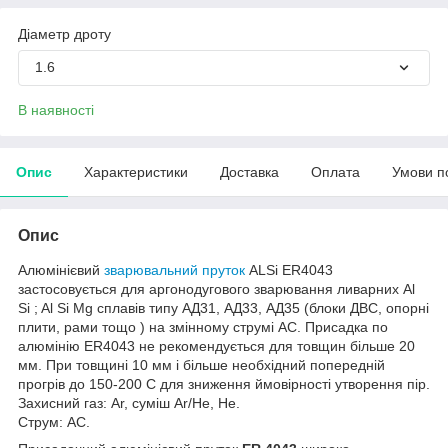
Діаметр дроту
1.6
В наявності
Опис
Характеристики
Доставка
Оплата
Умови п
Опис
Алюмінієвий
зварювальний пруток
ALSi ER4043
застосовується для аргонодугового зварювання ливарних Al
Si ; Al Si Mg сплавів типу АД31, АД33, АД35 (блоки ДВС, опорні
плити, рами тощо ) на змінному струмі AC. Присадка по
алюмінію ER4043
не рекомендується для товщин більше 20
мм. При товщині 10 мм і більше необхідний попередній
прогрів до 150-200 С для зниження ймовірності утворення пір.
Захисний газ: Ar, суміш Ar/He, He.
Струм: АС.