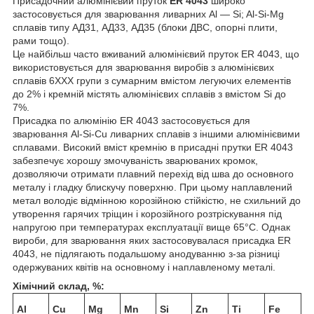
Присадочний алюмінієвий пруток
ER 4043
широко
застосовується для зварювання ливарних Al — Si; Al-Si-Mg
сплавів типу АД31, АД33, АД35 (блоки ДВС, опорні плити,
рами тощо).
Це найбільш часто вживаний алюмінієвий пруток ER 4043, що
використовується для зварювання виробів з алюмінієвих
сплавів 6ХХХ групи з сумарним вмістом легуючих елементів
до 2% і кремній містять алюмінієвих сплавів з вмістом Si до
7%.
Присадка по алюмінію ER 4043 застосовується для
зварювання Al-Si-Cu ливарних сплавів з іншими алюмінієвими
сплавами. Високий вміст кремнію в присадні прутки ER 4043
забезпечує хорошу змочуваність зварюваних кромок,
дозволяючи отримати плавний перехід від шва до основного
металу і гладку блискучу поверхню. При цьому наплавлений
метал володіє відмінною корозійною стійкістю, не схильний до
утворення гарячих тріщин і корозійного розтріскування під
напругою при температурах експлуатації вище 65°С. Однак
вироби, для зварювання яких застосовувалася присадка ER
4043, не підлягають подальшому анодуванню з-за різниці
одержуваних квітів на основному і наплавленому металі.
Хімічний склад, %:
Al
Cu
Mg
Mn
Si
Zn
Ti
Fe