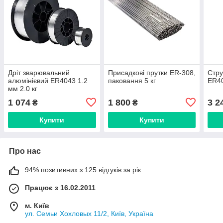
Дріт зварювальний
Присадкові прутки ER-308,
Стру
алюмінієвий ER4043 1.2
паковання 5 кг
ER40
мм 2.0 кг
1 074
1 800
3 2
₴
₴
Купити
Купити
Про нас
94% позитивних з 125 відгуків за рік
Працює з 16.02.2011
м. Київ
ул. Семьи Хохловых 11/2, Київ, Україна