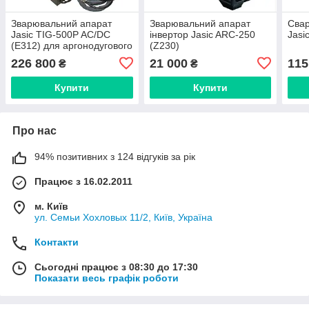
Зварювальний апарат
Зварювальний апарат
Свар
Jasic TIG-500P AC/DC
інвертор Jasic ARC-250
Jasi
(E312) для аргонодугового
(Z230)
зварювання
226 800
21 000
115
₴
₴
Купити
Купити
Про нас
94% позитивних з 124 відгуків за рік
Працює з 16.02.2011
м. Київ
ул. Семьи Хохловых 11/2, Київ, Україна
Контакти
Сьогодні працює з 08:30 до 17:30
Показати весь графік роботи