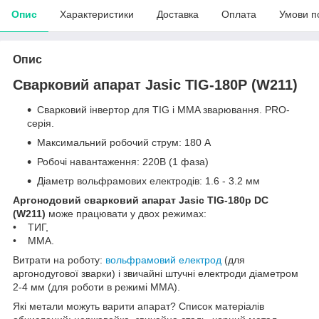
Опис
Характеристики
Доставка
Оплата
Умови п
Опис
Сварковий апарат Jasic TIG-180P (W211)
Сварковий інвертор для TIG і MMA зварювання. PRO-
серія.
Максимальний робочий струм: 180 А
Робочі навантаження: 220В (1 фаза)
Діаметр вольфрамових електродів: 1.6 - 3.2 мм
Аргонодовий сварковий апарат Jasic TIG-180p DC
(W211)
може працювати у двох режимах:
• ТИГ,
• ММА.
Витрати на роботу:
вольфрамовий електрод
(для
аргонодугової зварки) і звичайні штучні електроди діаметром
2-4 мм (для роботи в режимі ММА).
Які метали можуть варити апарат? Список матеріалів