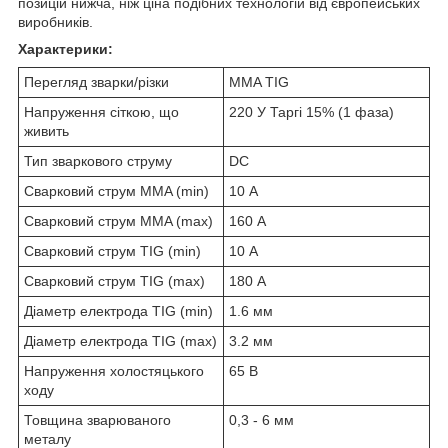
позицій нижча, ніж ціна подібних технологій від європейських
виробників.
Характерики:
Перегляд зварки/різки
MMA TIG
Напруження сіткою, що
220 У Таргі 15% (1 фаза)
живить
Тип зваркового струму
DC
Сварковий струм MMA (min)
10 А
Сварковий струм MMA (max)
160 А
Сварковий струм TIG (min)
10 А
Сварковий струм TIG (max)
180 А
Діаметр електрода TIG (min)
1.6 мм
Діаметр електрода TIG (max)
3.2 мм
Напруження холостяцького
65 В
ходу
Товщина зварюваного
0,3 - 6 мм
металу