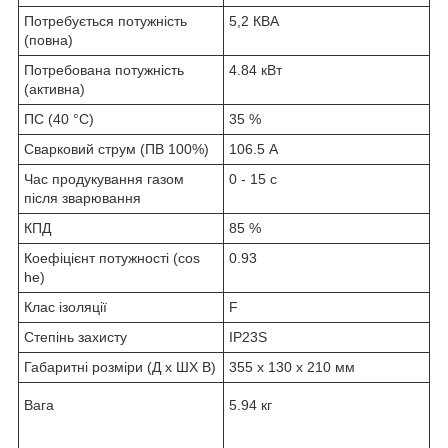
Потребується потужність
5,2 КВА
(повна)
Потребована потужність
4.84 кВт
(активна)
ПС (40 °C)
35 %
Сварковий струм (ПВ 100%)
106.5 А
Час продукування газом
0 - 15 с
після зварювання
КПД
85 %
Коефіцієнт потужності (cos
0.93
he)
Клас ізоляції
F
Степінь захисту
IP23S
Габаритні розміри (Д х ШХ В)
355 x 130 x 210 мм
Вага
5.94 кг