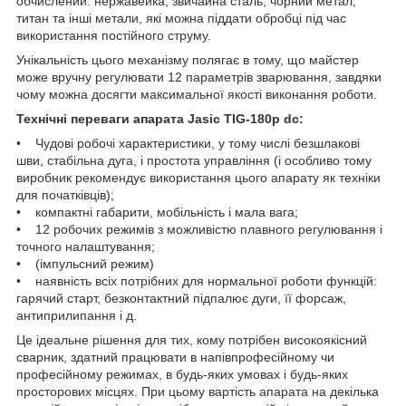
обчислений: нержавейка, звичайна сталь, чорний метал,
титан та інші метали, які можна піддати обробці під час
використання постійного струму.
Унікальність цього механізму полягає в тому, що майстер
може вручну регулювати 12 параметрів зварювання, завдяки
чому можна досягти максимальної якості виконання роботи.
Технічні переваги апарата Jasic TIG-180p dc:
• Чудові робочі характеристики, у тому числі безшлакові
шви, стабільна дуга, і простота управління (і особливо тому
виробник рекомендує використання цього апарату як техніки
для початківців);
• компактні габарити, мобільність і мала вага;
• 12 робочих режимів з можливістю плавного регулювання і
точного налаштування;
• (імпульсний режим)
• наявність всіх потрібних для нормальної роботи функцій:
гарячий старт, безконтактний підпалює дуги, її форсаж,
антиприлипання і д.
Це ідеальне рішення для тих, кому потрібен високоякісний
сварник, здатний працювати в напівпрофесійному чи
професійному режимах, в будь-яких умовах і будь-яких
просторових місцях. При цьому вартість апарата на декілька