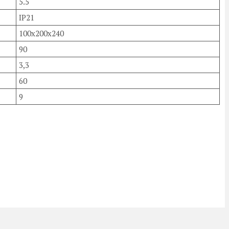
5.5
IP21
100х200х240
90
3,3
60
9