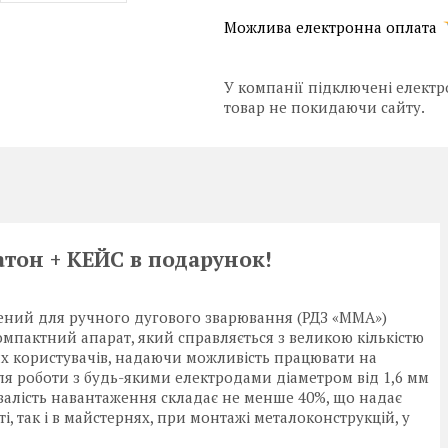
У компанії підключені електр
товар не покидаючи сайту.
атон + КЕЙС в подарунок!
ний для ручного дугового зварювання (РДЗ «MMA»)
омпактний апарат, який справляється з великою кількістю
их користувачів, надаючи можливість працювати на
ля роботи з будь-якими електродами діаметром від 1,6 мм
валість навантаження складає не менше 40%, що надає
і, так і в майстернях, при монтажі металоконструкцій, у