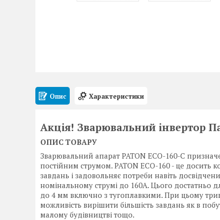
Опис
Характеристики
Акція! Зварювальний інвертор П
ОПИС ТОВАРУ
Зварювальний апарат PATON ECO-160-C призначе
постійним струмом. PATON ECO-160 - це досить к
завдань і задовольняє потреби навіть досвідчен
номінальному струмі до 160А. Цього достатньо д
до 4 мм включно з тугоплавкими. При цьому три
можливість вирішити більшість завдань як в побут
малому будівництві тощо.