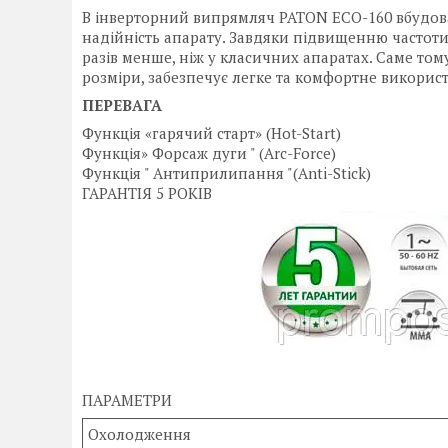
В інверторний випрямляч PATON ECO-160 вбудова
надійність апарату. Завдяки підвищенню частоти 
разів менше, ніж у класичних апаратах. Саме том
розміри, забезпечує легке та комфортне викорис
ПЕРЕВАГА
Функція «гарячий старт» (Hot-Start)
Функція» Форсаж дуги " (Arc-Force)
Функція " Антиприлипання "(Anti-Stick)
ГАРАНТІЯ 5 РОКІВ
ПАРАМЕТР
Охолодження