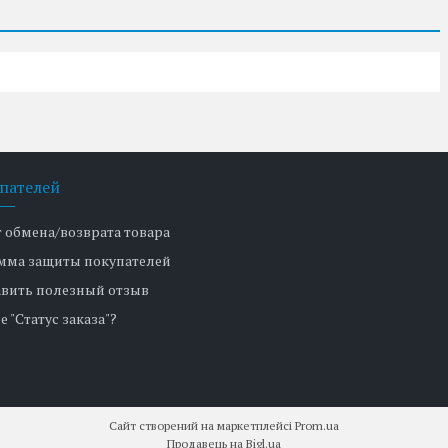
пателей
т обмена/возврата товара
мма защиты покупателей
авить полезный отзыв
е "Статус заказа"?
Сайт створений на маркетплейсі
Prom.ua
Продавець на Bigl.ua