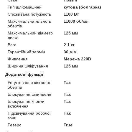
Тип шліфмашини
кутова (болгарка)
Споживана потужність
1100 Вт
Максимальна кількість
11000 об/хв
обертів
Максимальний діаметр
125 мм
диска
Вага
2.1 кг
Гарантійний термін
36 міс
Живлення
Мережа 220В
Ширина шліфування
125 мм
Додаткові функції
Регулювання кількості
Так
обертів
Блокування шпинделя
Так
Блокування кнопки
Так
включення
Підсвічування робочої
Так
зони
Реверс
True