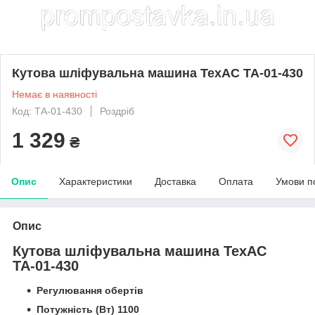
Кутова шліфувальна машина TexАС ТА-01-430
Немає в наявності
Код: ТА-01-430
Роздріб
1 329
₴
Опис
Характеристики
Доставка
Оплата
Умови п
Опис
Кутова шліфувальна машина TexAC
ТА-01-430
Регулювання обертів
Потужність (Вт) 1100