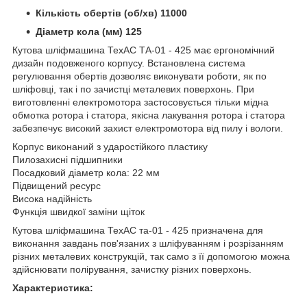
Кількість обертів (об/хв) 11000
Діаметр кола (мм) 125
Кутова шліфмашина ТехАС ТА-01 - 425 має ергономічний
дизайн подовженого корпусу. Встановлена система
регулювання обертів дозволяє виконувати роботи, як по
шліфовці, так і по зачистці металевих поверхонь. При
виготовленні електромотора застосовується тільки мідна
обмотка ротора і статора, якісна лакування ротора і статора
забезпечує високий захист електромотора від пилу і вологи.
Корпус виконаний з ударостійкого пластику
Пилозахисні підшипники
Посадковий діаметр кола: 22 мм
Підвищений ресурс
Висока надійність
Функція швидкої заміни щіток
Кутова шліфмашина ТехАС та-01 - 425 призначена для
виконання завдань пов'язаних з шліфуванням і розрізанням
різних металевих конструкцій, так само з її допомогою можна
здійснювати полірування, зачистку різних поверхонь.
Характеристика: