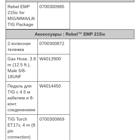
Rebel EMP
0700300985
215ic for
MIG/MMA/Lift
TIG Package
Аксессуары :
Rebel™ EMP 215ic
2-колесная
0700300872
тележка
Gas Hose, 3.8
W4013900
m (12.5 ft.),
Male 5/8-
18UNF
Педаль для
W4014450
TIG с 4.5 м
кабелем и 8-
конт.
соединением
TIG Torch
0700300869
ET17v, 4 m (8
pin
connection)