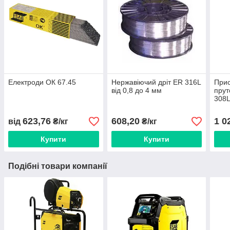
Електроди ОК 67.45
Нержавіючий дріт ER 316L
Прис
від 0,8 до 4 мм
прут
308L
623,76
608,20
1 0
від
₴/кг
₴/кг
Купити
Купити
Подібні товари компанії