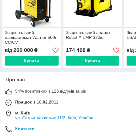
Зварювальний
Зварювальний апарат
Звар
напівавтомат Warrior 500i
Rebel™ EMP 320ic
ESAB
CC/CV
200 000
174 468
від
₴
₴
від
Купити
Купити
Про нас
94% позитивних з 125 відгуків за рік
Працює з 16.02.2011
м. Київ
ул. Семьи Хохловых 11/2, Київ, Україна
Контакти