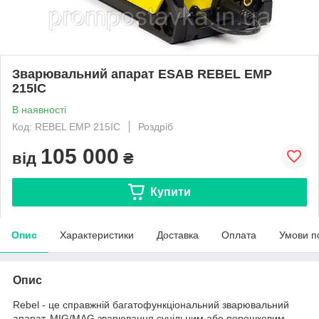
Зварювальний апарат ESAB REBEL EMP
215IC
В наявності
Код: REBEL EMP 215IC
Роздріб
105 000
від
₴
Купити
Опис
Характеристики
Доставка
Оплата
Умови п
Опис
Rebel - це справжній багатофункціональний зварювальний
апарат. MIG/MAG зварювання суцільним або порошковим