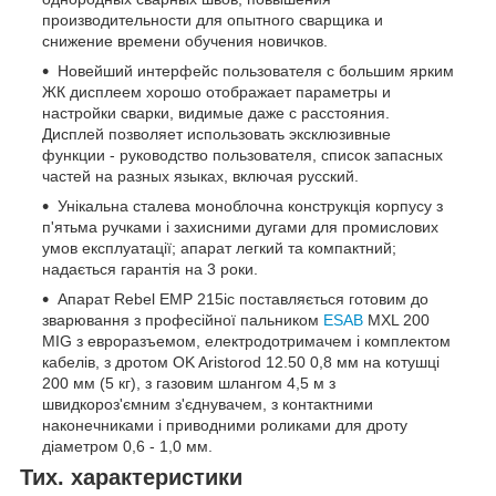
производительности для опытного сварщика и
снижение времени обучения новичков.
Новейший интерфейс пользователя с большим ярким
ЖК дисплеем хорошо отображает параметры и
настройки сварки, видимые даже с расстояния.
Дисплей позволяет использовать эксклюзивные
функции - руководство пользователя, список запасных
частей на разных языках, включая русский.
Унікальна сталева моноблочна конструкція корпусу з
п'ятьма ручками і захисними дугами для промислових
умов експлуатації; апарат легкий та компактний;
надається гарантія на 3 роки.
Апарат Rebel EMP 215ic поставляється готовим до
зварювання з професійної пальником
ESAB
MXL 200
MIG з евроразъемом, електродотримачем і комплектом
кабелів, з дротом OK Aristorod 12.50 0,8 мм на котушці
200 мм (5 кг), з газовим шлангом 4,5 м з
швидкороз'ємним з'єднувачем, з контактними
наконечниками і приводними роликами для дроту
діаметром 0,6 - 1,0 мм.
Тих. характеристики