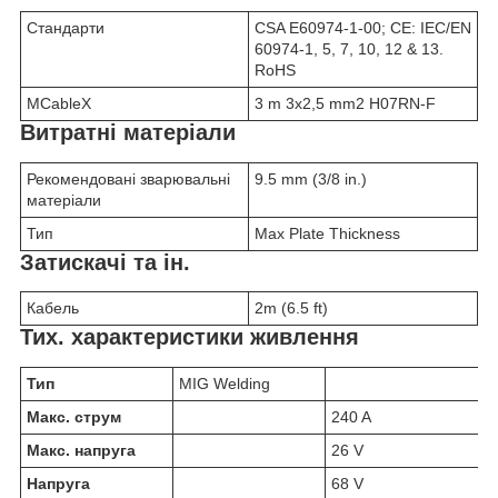
Стандарти
CSA E60974-1-00; CE: IEC/EN
60974-1, 5, 7, 10, 12 & 13.
RoHS
MCableX
3 m 3x2,5 mm2 H07RN-F
Витратні матеріали
Рекомендовані зварювальні
9.5 mm (3/8 in.)
матеріали
Тип
Max Plate Thickness
Затискачі та ін.
Кабель
2m (6.5 ft)
Тих. характеристики живлення
Тип
MIG Welding
Макс. струм
240 A
Макс. напруга
26 V
Напруга
68 V