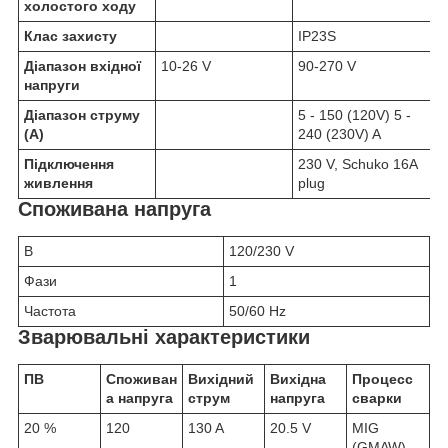
холостого ходу
Клас захисту
IP23S
Діапазон вхідної
10-26 V
90-270 V
напруги
Діапазон струму
5 - 150 (120V) 5 -
(А)
240 (230V) A
Підключення
230 V, Schuko 16A
живлення
plug
Споживана напруга
В
120/230 V
Фази
1
Частота
50/60 Hz
Зварювальні характеристики
ПВ
Споживан
Вихідний
Вихідна
Процесс
а напруга
струм
напруга
сварки
20 %
120
130 A
20.5 V
MIG
(GMAW)