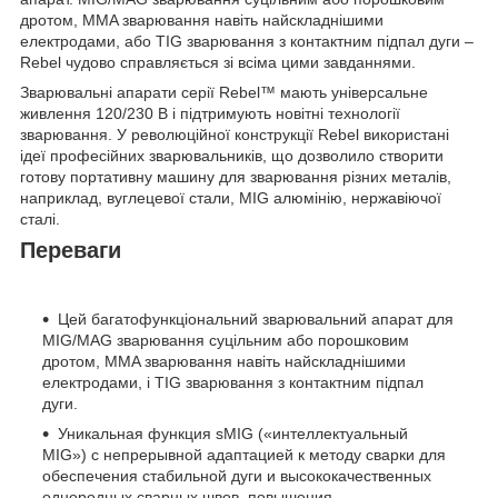
дротом, MMA зварювання навіть найскладнішими
електродами, або TIG зварювання з контактним підпал дуги –
Rebel чудово справляється зі всіма цими завданнями.
Зварювальні апарати серії Rebel™ мають універсальне
живлення 120/230 В і підтримують новітні технології
зварювання. У революційної конструкції Rebel використані
ідеї професійних зварювальників, що дозволило створити
готову портативну машину для зварювання різних металів,
наприклад, вуглецевої стали, MIG алюмінію, нержавіючої
сталі.
Переваги
Цей багатофункціональний зварювальний апарат для
MIG/MAG зварювання суцільним або порошковим
дротом, MMA зварювання навіть найскладнішими
електродами, і TIG зварювання з контактним підпал
дуги.
Уникальная функция sMIG («интеллектуальный
MIG») с непрерывной адаптацией к методу сварки для
обеспечения стабильной дуги и высококачественных
однородных сварных швов, повышения