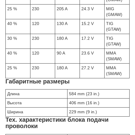
25 %
230
205 A
24.3 V
MIG
(GMAW)
40 %
120
130 A
15.2 V
TIG
(GTAW)
30 %
230
180 A
17.2 V
TIG
(GTAW)
40 %
120
90 A
23.6 V
MMA
(SMAW)
25 %
230
180 A
27.2 V
MMA
(SMAW)
Габаритные размеры
Длина
584 mm (23 in.)
Высота
406 mm (16 in.)
Ширина
229 mm (9 in.)
Тех. характеристики блока подачи
проволоки