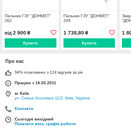
Пальник ГЗУ "ДОНМЕТ"
Пальник ГЗУ "ДОНМЕТ"
Звар
262
249
"ДО
2 900
1 738,80
1 8
від
₴
₴
Купити
Купити
Про нас
94% позитивних з 124 відгуків за рік
Працює з 16.02.2011
м. Київ
ул. Семьи Хохловых 11/2, Київ, Україна
Контакти
Сьогодні вихідний
Показати весь графік роботи