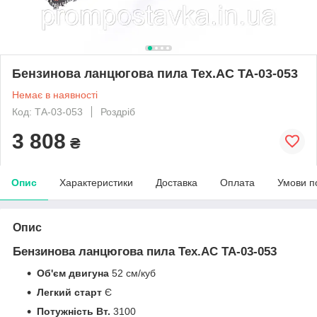
Бензинова ланцюгова пила Tex.AC ТА-03-053
Немає в наявності
Код: ТА-03-053
Роздріб
3 808
₴
Опис
Характеристики
Доставка
Оплата
Умови п
Опис
Бензинова ланцюгова пила Tex.AC ТА-03-053
Об'єм двигуна
52 см/куб
Легкий старт
Є
Потужність Вт.
3100