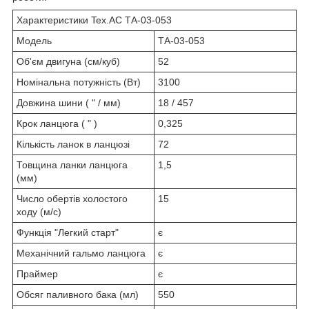
Характеристики Tex.AC ТА-03-053
Модель
ТА-03-053
Об'єм двигуна (см/куб)
52
Номінальна потужність (Вт)
3100
Довжина шини ( " / мм)
18 / 457
Крок ланцюга ( " )
0,325
Кількість ланок в ланцюзі
72
Товщина ланки ланцюга
1,5
(мм)
Число обертів холостого
15
ходу (м/с)
Функція "Легкий старт"
є
Механічний гальмо ланцюга
є
Праймер
є
Обсяг паливного бака (мл)
550