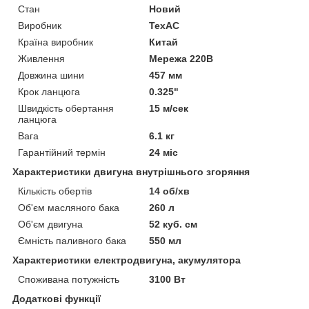
Стан
Новий
Виробник
ТехАС
Країна виробник
Китай
Живлення
Мережа 220В
Довжина шини
457 мм
Крок ланцюга
0.325"
Швидкість обертання
15 м/сек
ланцюга
Вага
6.1 кг
Гарантійний термін
24 міс
Характеристики двигуна внутрішнього згоряння
Кількість обертів
14 об/хв
Об'єм масляного бака
260 л
Об'єм двигуна
52 куб. см
Ємність паливного бака
550 мл
Характеристики електродвигуна, акумулятора
Споживана потужність
3100 Вт
Додаткові функції