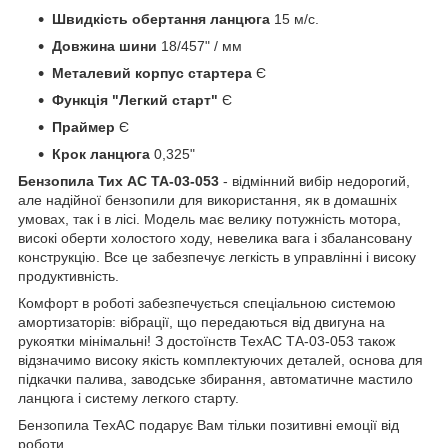
Швидкість обертання ланцюга
15 м/с.
Довжина шини
18/457" / мм
Металевий корпус стартера
Є
Функція "Легкий старт"
Є
Праймер
Є
Крок ланцюга
0,325"
Бензопила Тих АС ТА-03-053
- відмінний вибір недорогий,
але надійної бензопили для використання, як в домашніх
умовах, так і в лісі. Модель має велику потужність мотора,
високі оберти холостого ходу, невелика вага і збалансовану
конструкцію. Все це забезпечує легкість в управлінні і високу
продуктивність.
Комфорт в роботі забезпечується спеціальною системою
амортизаторів: вібрації, що передаються від двигуна на
рукоятки мінімальні! З достоїнств ТехАС ТА-03-053 також
відзначимо високу якість комплектуючих деталей, основа для
підкачки палива, заводське збирання, автоматичне мастило
ланцюга і систему легкого старту.
Бензопила ТехАС подарує Вам тільки позитивні емоції від
роботи.