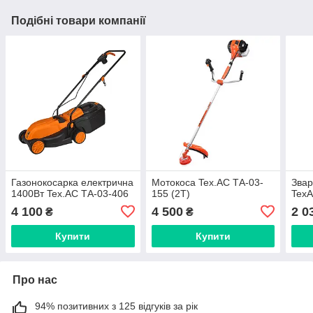
Подібні товари компанії
Газонокосарка електрична
Мотокоса Tex.AC ТА-03-
Звар
1400Вт Tex.AC ТА-03-406
155 (2Т)
TexA
4 100
4 500
2 0
₴
₴
Купити
Купити
Про нас
94% позитивних з 125 відгуків за рік