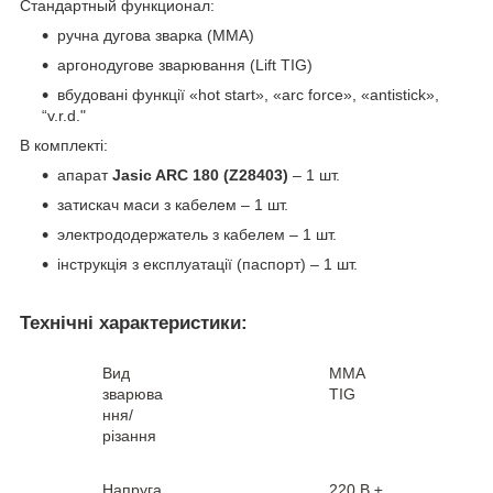
Стандартный функционал:
ручна дугова зварка (MMA)
аргонодугове зварювання (Lift TIG)
вбудовані функції «hot start», «arc force», «antistick»,
“v.r.d."
В комплекті:
апарат
Jasic ARC 180 (Z28403)
– 1 шт.
затискач маси з кабелем – 1 шт.
электрододержатель з кабелем – 1 шт.
інструкція з експлуатації (паспорт) – 1 шт.
Технічні характеристики:
Вид
MMA
зварюва
TIG
ння/
різання
Напруга
220 В ±