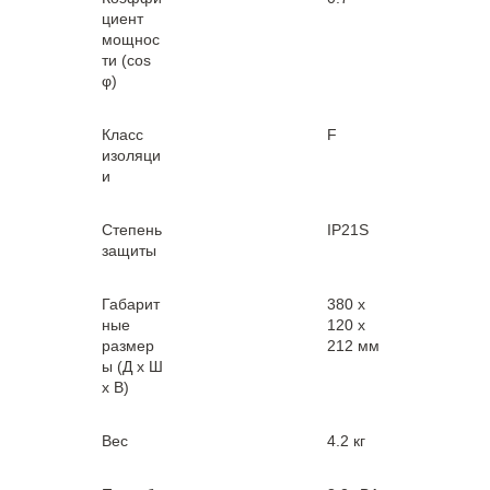
циент
мощнос
ти (cos
φ)
Класс
F
изоляци
и
Степень
IP21S
защиты
Габарит
380 х
ные
120 х
размер
212 мм
ы (Д х Ш
х В)
Вес
4.2 кг