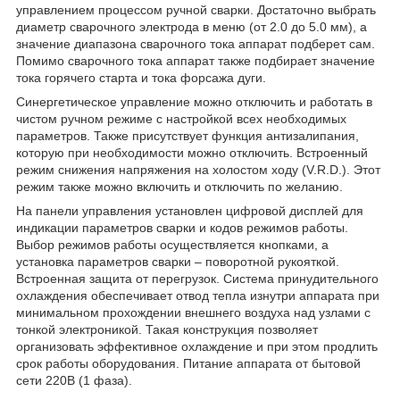
управлением процессом ручной сварки. Достаточно выбрать
диаметр сварочного электрода в меню (от 2.0 до 5.0 мм), а
значение диапазона сварочного тока аппарат подберет сам.
Помимо сварочного тока аппарат также подбирает значение
тока горячего старта и тока форсажа дуги.
Синергетическое управление можно отключить и работать в
чистом ручном режиме c настройкой всех необходимых
параметров. Также присутствует функция антизалипания,
которую при необходимости можно отключить. Встроенный
режим снижения напряжения на холостом ходу (V.R.D.). Этот
режим также можно включить и отключить по желанию.
На панели управления установлен цифровой дисплей для
индикации параметров сварки и кодов режимов работы.
Выбор режимов работы осуществляется кнопками, а
установка параметров сварки – поворотной рукояткой.
Встроенная защита от перегрузок. Система принудительного
охлаждения обеспечивает отвод тепла изнутри аппарата при
минимальном прохождении внешнего воздуха над узлами с
тонкой электроникой. Такая конструкция позволяет
организовать эффективное охлаждение и при этом продлить
срок работы оборудования. Питание аппарата от бытовой
сети 220В (1 фаза).