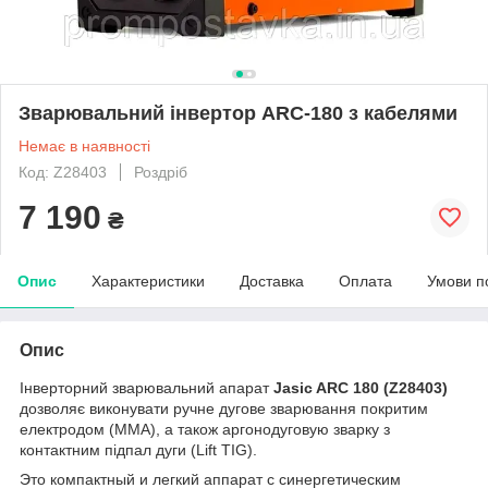
Зварювальний інвертор ARC-180 з кабелями
Немає в наявності
Код: Z28403
Роздріб
7 190
₴
Опис
Характеристики
Доставка
Оплата
Умови п
Опис
Інверторний зварювальний апарат
Jasic ARC 180 (Z28403)
дозволяє виконувати ручне дугове зварювання покритим
електродом (ММА), а також аргонодуговую зварку з
контактним підпал дуги
(Lift TIG).
Это компактный и легкий аппарат с синергетическим