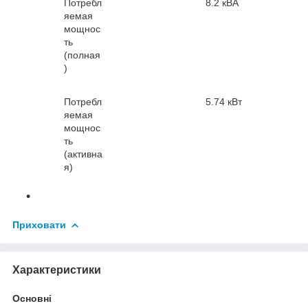
Потребл
8.2 кВА
яемая
мощнос
ть
(полная
)
Потребл
5.74 кВт
яемая
мощнос
ть
(активна
я)
Приховати
Характеристики
Основні