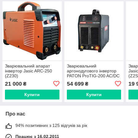
Зварювальний апарат
Зварювальний
Звар
інвертор Jasic ARC-250
аргонодугового інвертор
Jasi
(Z230)
PATON ProTIG-200 AC/DC
(Z2S
з пальником (АДІ-200PRO)
каб
21 000
54 699
19 
₴
₴
Купити
Купити
Про нас
94% позитивних з 125 відгуків за рік
Працює з 16.02.2011