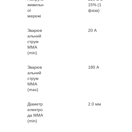
живильн
15% (1
ої
фаза)
мережі
Зварюв
20 А
альний
струм
MMA
(min)
Зварюв
180 А
альний
струм
MMA
(max)
Діаметр
2.0 мм
електро
да MMA
(min)