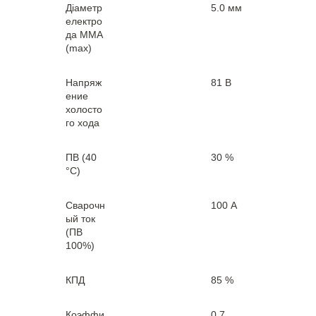
Діаметр
5.0 мм
електро
да MMA
(max)
Напряж
81 В
ение
холосто
го хода
ПВ (40
30 %
°С)
Сварочн
100 А
ый ток
(ПВ
100%)
КПД
85 %
Коэффи
0.7