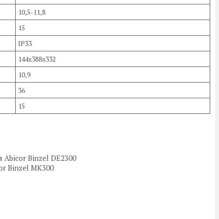
10,5-11,8
15
IP33
144х388х332
10,9
36
15
Abicor Binzel DE2300
or Binzel МК300