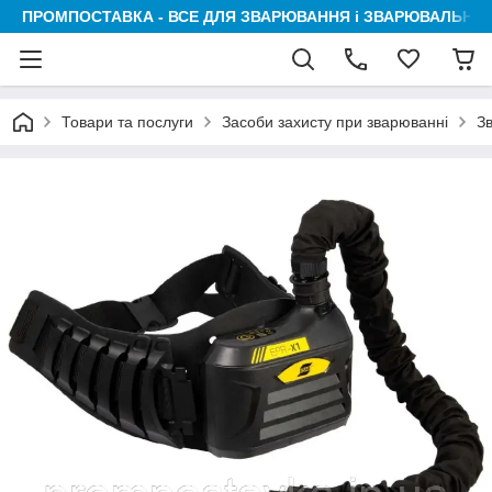
ПРОМПОСТАВКА - ВСЕ ДЛЯ ЗВАРЮВАННЯ і ЗВАРЮВАЛЬНИК
Товари та послуги
Засоби захисту при зварюванні
З