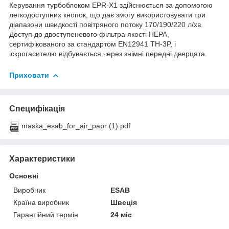
Керування турбоблоком EPR-X1 здійснюється за допомогою
легкодоступних кнопок, що дає змогу використовувати три
діапазони швидкості повітряного потоку 170/190/220 л/хв.
Доступ до двоступеневого фільтра якості HEPA,
сертифікованого за стандартом EN12941 TH-3P, і
іскрогасителю відбувається через знімні передні дверцята.
Приховати
Специфікація
maska_esab_for_air_papr (1).pdf
Характеристики
Основні
Виробник
ESAB
Країна виробник
Швеція
Гарантійний термін
24 міс