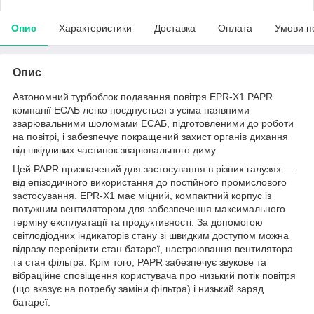
Опис
Характеристики
Доставка
Оплата
Умови п
Опис
Автономний турбоблок подавання повітря EPR-X1 PAPR
компанії ЕСАБ легко поєднується з усіма наявними
зварювальними шоломами ЕСАБ, підготовленими до роботи
на повітрі, і забезпечує покращений захист органів дихання
від шкідливих частинок зварювального диму.
Цей PAPR призначений для застосування в різних галузях —
від епізодичного використання до постійного промислового
застосування. EPR-X1 має міцний, компактний корпус із
потужним вентилятором для забезпечення максимального
терміну експлуатації та продуктивності. За допомогою
світлодіодних індикаторів стану зі швидким доступом можна
відразу перевірити стан батареї, настроювання вентилятора
та стан фільтра. Крім того, PAPR забезпечує звукове та
вібраційне сповіщення користувача про низький потік повітря
(що вказує на потребу заміни фільтра) і низький заряд
батареї.