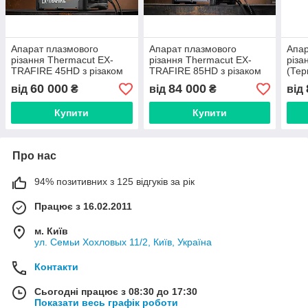
Апарат плазмового
Апарат плазмового
Апар
різання Thermacut EX-
різання Thermacut EX-
різа
TRAFIRE 45HD з різаком
TRAFIRE 85HD з різаком
(Тер
75SD
60 000
84 000
від
₴
від
₴
від
Купити
Купити
Про нас
94% позитивних з 125 відгуків за рік
Працює з 16.02.2011
м. Київ
ул. Семьи Хохловых 11/2, Київ, Україна
Контакти
Сьогодні працює з 08:30 до 17:30
Показати весь графік роботи