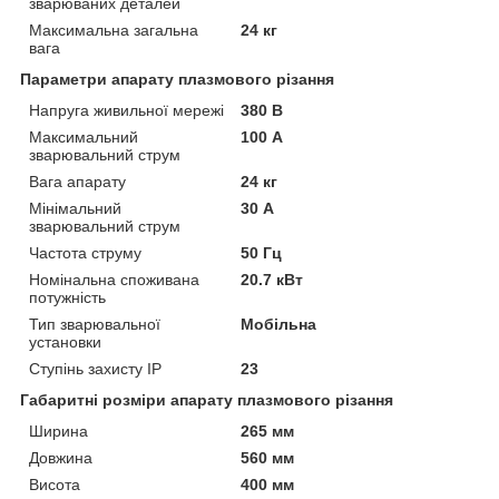
зварюваних деталей
Максимальна загальна
24 кг
вага
Параметри апарату плазмового різання
Напруга живильної мережі
380 В
Максимальний
100 А
зварювальний струм
Вага апарату
24 кг
Мінімальний
30 А
зварювальний струм
Частота струму
50 Гц
Номінальна споживана
20.7 кВт
потужність
Тип зварювальної
Мобільна
установки
Ступінь захисту IP
23
Габаритні розміри апарату плазмового різання
Ширина
265 мм
Довжина
560 мм
Висота
400 мм