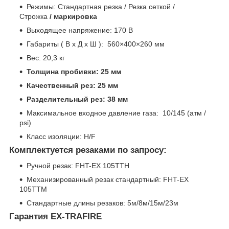
Режимы: Стандартная резка / Резка сеткой /
Строжка
/ маркировка
Выходящее напряжение: 170 В
Габариты ( В x Д x Ш ): 560×400×260 мм
Вес: 20,3 кг
Толщина пробивки: 25 мм
Качественный рез: 25 мм
Разделительный рез: 38 мм
Максимальное входное давление газа: 10/145 (атм /
psi)
Класс изоляции: H/F
Комплектуется резаками по запросу:
Ручной резак: FHT-EX 105ТТH
Механизированный резак стандартный: FHT-EX
105TTM
Стандартные длины резаков: 5м/8м/15м/23м
Гарантия EX-TRAFIRE