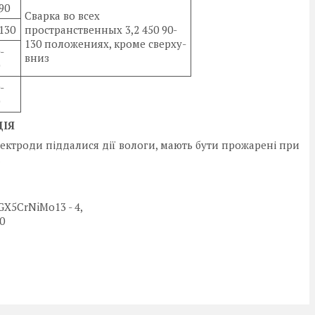
90
Сварка во всех
130
пространственных 3,2 450 90-
130 положениях, кроме сверху-
-
вниз
-
ЦІЯ
Електроди піддалися дії вологи, мають бути прожарені при
.
 GX5CrNiMo13 - 4,
0