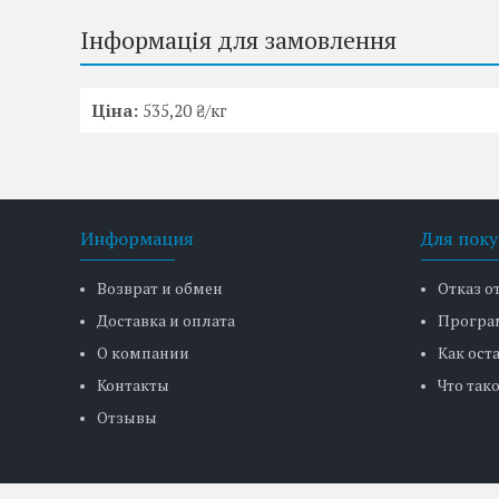
Інформація для замовлення
Ціна:
535,20 ₴/кг
Информация
Для поку
Возврат и обмен
Отказ о
Доставка и оплата
Програ
О компании
Как ост
Контакты
Что тако
Отзывы