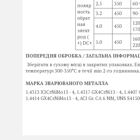
2.5
350
60-
поляр
ность
3.2
450
90-
обрат
120
ная
4.0
450
170
элект
род (
160
5.0
450
+) DC+
220
ПОПЕРЕДНЯ ОБРОБКА / ЗАГАЛЬНА ІНФОРМА
Зберігати в сухому місці в закритих упаковках. 
температурі 300-350°C в течії min 2-го годинника
МАРКА ЗВАРЮВАНОГО МЕТАЛЛА
1.4313 X3CrNiMo13 - 4, 1.4317 GX4CrNi13 - 4, 1.4407
1.4414 GX4CrNiMo13 - 4, ACI Gr. CA 6 NM, UNS S4150