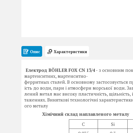
Опис
Характеристики
Електрод BÖHLER FOX CN 13/4 -
з основним пок
мартенситних, мартенситно-
ферритных сталей. В основному застосовується пр
ість до води, пари і атмосфери морської води. 
лений метал має високу пластичність, щільність,
таженнях. Виняткові технологічні характеристики
ого металу
Хімічний склад наплавленого металу
C
Si