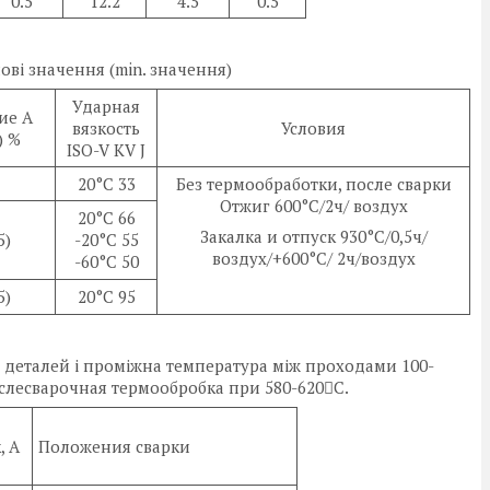
0.5
12.2
4.5
0.5
ові значення (min. значення)
Ударная
ие A
вязкость
Условия
) %
ISO-V KV J
20°C 33
Без термообработки, после сварки
Отжиг 600°C/2ч/ воздух
20°C 66
Закалка и отпуск 930°C/0,5ч/
5)
-20°C 55
воздух/+600°C/ 2ч/воздух
-60°C 50
5)
20°C 95
 деталей і проміжна температура між проходами 100-
ослесварочная термообробка при 580-620С.
, А
Положения сварки