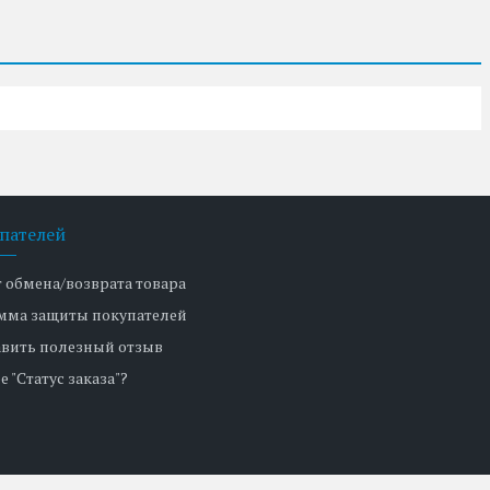
пателей
т обмена/возврата товара
мма защиты покупателей
авить полезный отзыв
е "Статус заказа"?