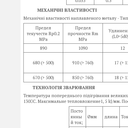
0.035
0.3
МЕХАНІЧНІ ВЛАСТИВОСТІ
Механічні властивості наплавленого металу - Тип
Предел
Предел
Удлинен
текучести Rp0.2
прочности Rm
(L0=5d0
MPa
MPa
890
1090
12
680 (> 500)
910 (> 760)
17 (> 1
670 (> 500)
850 (> 760)
18 (> 1
ТЕХНОЛОГІЯ ЗВАРЮВАННЯ
Температура попереднього підігрівання великих
130С. Максимальне тепловложение1, 5 kJ/мм. П
Посто
янны
Øмм
длина
Ток
й ток;