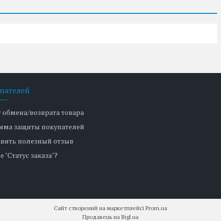
пателей
т обмена/возврата товара
мма защиты покупателей
авить полезный отзыв
е "Статус заказа"?
Сайт створений на маркетплейсі
Prom.ua
Продавець на Bigl.ua