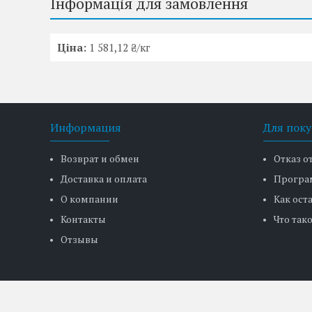
Інформація для замовлення
Ціна:
1 581,12 ₴/кг
Информация
Для поку
Возврат и обмен
Отказ о
Доставка и оплата
Програ
О компании
Как ост
Контакты
Что тако
Отзывы