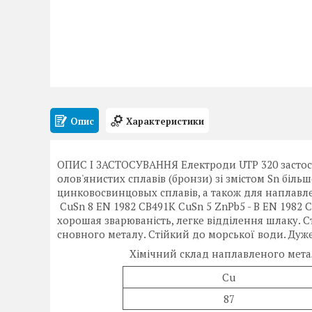
Опис
Характеристики
ОПИС І ЗАСТОСУВАННЯ Електроди UTP 320 застос
олов'янистих сплавів (бронзи) зі змістом Sn біл
цинковосвинцовых сплавів, а також для наплавлен
CuSn 8 EN 1982 CB491K CuSn 5 ZnPb5 - B EN 1982 C
хорошая зварюваність, легке відділення шлаку. Сті
сновного металу. Стійкий до морської води. Дуж
Хімічний склад наплавленого метал
Cu
87