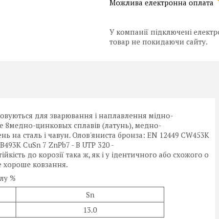
У компанії підключені електр
товар не покидаючи сайту.
овуються для зварювання і наплавлення мідно-
ьше 8медно-цинковых сплавів (латунь), медно-
ь на сталь і чавун. Олов'яниста бронза: EN 12449 CW453K
B493K CuSn 7 ZnPb7 - B UTP 320 -
йкість до корозії така ж, як і у ідентичного або схожого о
е хороше ковзання.
у %
Sn
13.0