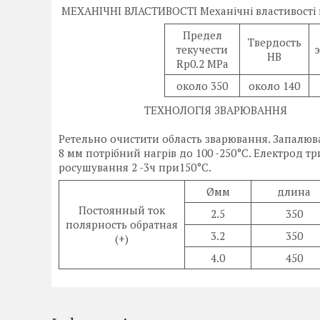
МЕХАНІЧНІ ВЛАСТИВОСТІ Механічні властивості н
Предел
Твердость
текучести
э
НВ
Rp0.2 MPa
около 350
около 140
ТЕХНОЛОГІЯ ЗВАРЮВАННЯ
Ретельно очистити область зварювання. Запалюва
8 мм потрібний нагрів до 100 -250°C. Електрод т
росушування 2 -3ч при150°C.
Øмм
длина
Постоянный ток
2.5
350
полярность обратная
3.2
350
(+)
4.0
450