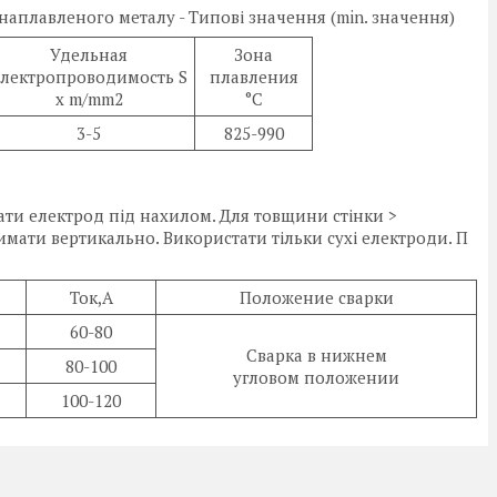
аплавленого металу - Типові значення (min. значення)
Удельная
Зона
лектропроводимость S
плавления
x m/mm2
°С
3-5
825-990
ти електрод під нахилом. Для товщини стінки >
римати вертикально. Використати тільки сухі електроди. П
Ток,А
Положение сварки
60-80
Сварка в нижнем
80-100
угловом положении
100-120