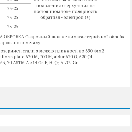
положения сверху-вниз на
23-25
постоянном токе полярность
обратная - электрод (+).
23-25
23-25
ОБРОБКА Cварочный шов не вимагає термічної обробк
зварюваного металу
ернисті стали з межею плинності до 690 /мм2
lform plate 620 M, 700 M, aldur 620 Q, 620 QL,
63, 70 ASTM A 514 Gr. F, H, Q; A 709 Gr.