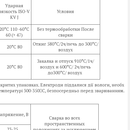
Ударная
вязкость ISO-V
Условия
KV J
20°C 110 -60°C
Без термообработки После
60 (> 47)
сварки
Отжиг 580°C/2ч/печь до 300°C/
20°C 80
воздух
Закалка и отпуск 910°C/1ч/
20°C 80
воздух и 600°С/ 2ч/печь
до300°C/ воздух
акритих упаковках. Електроди піддалися дії вологи, необх
мпературі 300-350C, безпосередньо перед зварюванням.
апряжение, В
Сварка во всех
пространственных
23-25
положениях за исключением