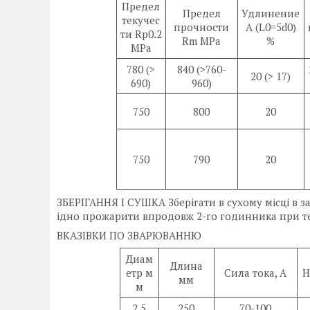
Предел
Предел
Удлинение
текучес
прочности
A (L0=5d0)
ти Rp0.2
Rm MPa
%
MPa
780 (>
840 (>760-
20 (> 17)
690)
960)
750
800
20
750
790
20
ЗБЕРІГАННЯ І СУШКА Зберігати в сухому місці в з
ідно прожарити впродовж 2-го годинника при те
ВКАЗІВКИ ПО ЗВАРЮВАННЮ
Диам
Длина
етр м
Сила тока, А
Н
мм
м
2,5
250
70-100