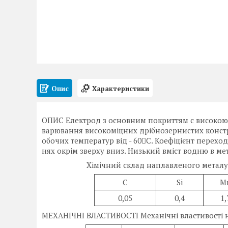
Опис
Характеристики
ОПИС Електрод з основним покриттям c високою 
варювання високоміцних дрібнозернистих конструк
обочих температур від - 60С. Коефіцієнт перехо
нях окрім зверху вниз. Низький вміст водню в ме
Хімічний склад наплавленого металу
C
Si
M
0,05
0,4
1,
МЕХАНІЧНІ ВЛАСТИВОСТІ Механічні властивості н