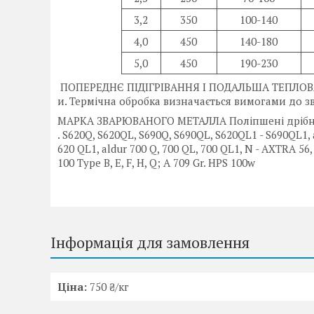
3,2
350
100-140
4,0
450
140-180
5,0
450
190-230
ПОПЕРЕДНЄ ПІДІГРІВАННЯ І ПОДАЛЬША ТЕПЛОВА 
и. Термічна обробка визначається вимогами до 
МАРКА ЗВАРЮВАНОГО МЕТАЛЛА Поліпшені дрібноз
. S620Q, S620QL, S690Q, S690QL, S620QL1 - S690QL1, a
620 QL1, aldur 700 Q, 700 QL, 700 QL1, N - AXTRA 56, 
100 Type B, E, F, H, Q; A 709 Gr. HPS 100w
Інформація для замовлення
Ціна:
750 ₴/кг