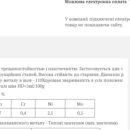
У компанії підключені електр
товар не покидаючи сайту.
трещиностойкостью і пластичністю. Застосовується для з
ційних сталей. Висока стійкість до старіння. Діапазон р
ду металу в шов - 110Хорошая зварюваність в усіх положен
талі шва HD<5ml/100g
 %
n
Cr
Ni
Mo
7
0,4
2,1
0,5
аплавленого металу - Типові значення (min. значення)