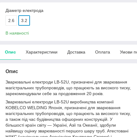
Діаметр електрода
2.6
3.2
В наявності
Опис
Характеристики
Доставка
Оплата
Умови п
Опис
Зварювальні електроди LB-52U, призначені для зварювання
магістральних трубопроводів, що працюють за високого тиску,
зарекомендували себе за продовження 20 років.
Зварювальні електроди LB-52U виробництва компанії
KOBELCO WELDING Японія, призначені для зварювання
магістральних трубопроводів, що працюють за високого тиску,
а також під час будівництва офшорних конструкцій. У
більшості країн світу — Україні, Азії та Океанії, здобули
найвищу оцінку зварюваності першого шару труб. Атестовані
НАКС (національною Асоціацією Контролю Сварки) і