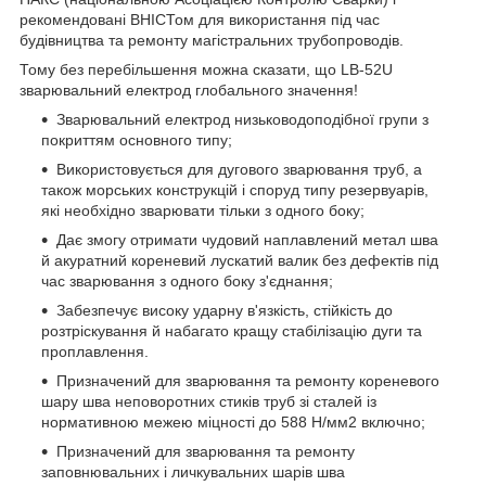
рекомендовані ВНІСТом для використання під час
будівництва та ремонту магістральних трубопроводів.
Тому без перебільшення можна сказати, що LB-52U
зварювальний електрод глобального значення!
Зварювальний електрод низьководоподібної групи з
покриттям основного типу;
Використовується для дугового зварювання труб, а
також морських конструкцій і споруд типу резервуарів,
які необхідно зварювати тільки з одного боку;
Дає змогу отримати чудовий наплавлений метал шва
й акуратний кореневий лускатий валик без дефектів під
час зварювання з одного боку з'єднання;
Забезпечує високу ударну в'язкість, стійкість до
розтріскування й набагато кращу стабілізацію дуги та
проплавлення.
Призначений для зварювання та ремонту кореневого
шару шва неповоротних стиків труб зі сталей із
нормативною межею міцності до 588 Н/мм2 включно;
Призначений для зварювання та ремонту
заповнювальних і личкувальних шарів шва