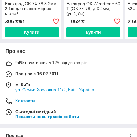
Електрод OK 74.78 3.2мм,
Електрод OK Weartrode 60
Еле
2.1кг для високоміцних
T (OK 84.78) д.3.2мм,
52U
сталей
(уп.1,7кг)
306
1 062
2 6
₴/кг
₴
Купити
Купити
Про нас
94% позитивних з 125 відгуків за рік
Працює з 16.02.2011
м. Київ
ул. Семьи Хохловых 11/2, Київ, Україна
Контакти
Сьогодні вихідний
Показати весь графік роботи
Про нас