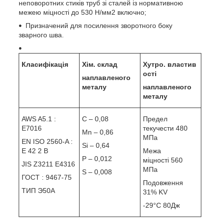
неповоротних стиків труб зі сталей із нормативною
межею міцності до 530 Н/мм2 включно;
Призначений для посилення зворотного боку
зварного шва.
Класифікація
Хім. склад
Хутро. властив
ості
наплавленого
металу
наплавленого
металу
AWS A5.1 :
C – 0,08
Предел
E7016
текучести 480
Mn – 0,86
МПа
EN ISO 2560-A :
Si – 0,64
E 42 2 B
Межа
P – 0,012
міцності 560
JIS Z3211 E4316
МПа
S – 0,008
ГОСТ : 9467-75
Подовження
ТИП Э50А
31% KV
-29°С 80Дж