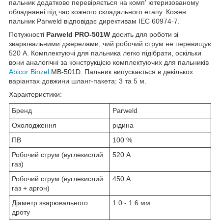
пальник додатково перевіряється на комп' ютеризованому
обладнанні під час кожного складального етапу. Кожен
пальник Parweld відповідає директивам IEC 60974-7.
Потужності
Parweld PRO-501W
досить для роботи зі
зварювальними джерелами, чий робочий струм не перевищує
520 А. Комплектуючі для пальника легко підібрати, оскільки
вони аналогічні за конструкцією комплектуючих для пальників
Abicor Binzel
MB-501D. Пальник випускається в декількох
варіантах довжини шланг-пакета: 3 та 5 м.
Характеристики:
Бренд
Parweld
Охолодження
рідина
ПВ
100 %
Робочий струм (вуглекислий
520 А
газ)
Робочий струм (вуглекислий
450 А
газ + аргон)
Діаметр зварювального
1.0 - 1.6 мм
дроту