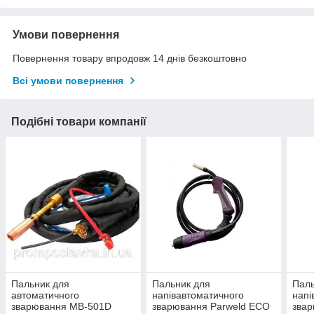
Умови повернення
Повернення товару впродовж 14 днів безкоштовно
Всі умови повернення
Подібні товари компанії
Пальник для
Пальник для
Паль
автоматичного
напівавтоматичного
напі
зварювання MB-501D
зварювання Parweld ECO
зва