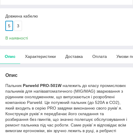
Довжина кабелю
5
3
В наявності
Опис
Характеристики
Доставка
Оплата
Умови п
Опис
Пальник
Parweld PRO-501W
належить до класу промислових
пальників для напівавтоматичного (MIG/MAG) зварювання з
рідинним охолодженням, що випускаються і розроблені
компанією Parweld. Це потужний пальник (до 520А в СО
2
),
який входить в серію PRO завдяки виконанню свого руків’ я.
Конструкція руків’ я передбачає його складання та
розбирання без гвинтів, що значно полегшує обслуговування і
ремонт пальника під час роботи. Саме руків’ я відповідає всім
вимогам ергономіки, він зручно лежить в руці, а ребристі