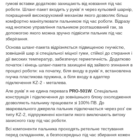
гумові вставки додатково захищають від ковзання під час
роботи. Шланг-пакет входить у руків’ я через кульовий шарнір,
покращений високорухомий механізм якого дозволяє більш
комфортно маніпулювати пальником під час роботи. Відразу
над кнопкою управління пальником розташований гак, за
допомогою якого можна зручно підвісити пальник під час
зберігання.
Основа шланг-пакета відрізняється підвищеною гнучкістю,
зовнішній шар зі спеціальної міцної гуми, стійкої до стирання і
дії високих температур, забезпечує герметичність. Додатково
початок і кінець шланг-пакета захищені від зайвого згинання в
процесі роботи: на початку, біля входу в руків’ я, встановлена
гнучка пластикова пружина, а біля входу в адаптер
підключення KZ-2 - металева.
Але руків’ я не єдина перевага
PRO-501W
. Спеціальна
конструкція і підключення до зовнішнього блоку охолодження
дозволяють пальнику працювати зі 100% ПВ. До
зварювального джерела пальник підключається через роз' єм
типу KZ-2, підпружинені контакти якого виключають витоку
захисного газу під час роботи.
Всі компоненти пальника проходять ретельне тестування
перед складанням, а безпосередньо під час збирання кожен