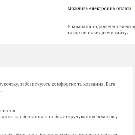
У компанії підключені електр
товар не покидаючи сайту.
 рукоятку, забезпечують комфортне та ковзання. Вага
.
истання
тання та обертання запобігає скручуванню шлангів у
го басейну, ніж у інших рукоятках, менше подається