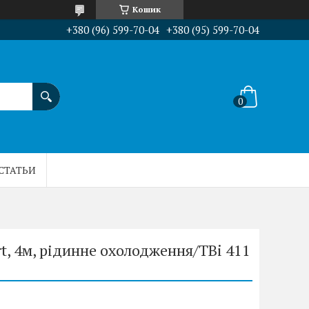
Кошик
+380 (96) 599-70-04
+380 (95) 599-70-04
СТАТЬИ
rt, 4м, рідинне охолодження/TBi 411