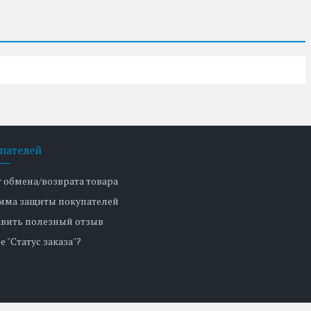
пателей
т обмена/возврата товара
мма защиты покупателей
авить полезный отзыв
е "Статус заказа"?