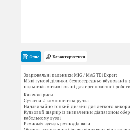
Опис
Характеристики
Зварювальні пальники MIG / MAG TBi Expert
М'які гумові ділянки, безпосередньо вбудовані в
пальників оптимізовані для ергономічної роботи
Ключові риси:
Сучасна 2-компонентна ручка
Надзвичайно тонкий дизайн для легкого викор
Кульовий шарнір із визначеним діапазоном обер
кабельному вузлі
Економія зусиль розподіл ваги
Область захоплення більше віддалена від зварено