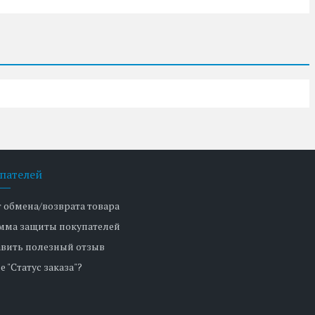
пателей
т обмена/возврата товара
мма защиты покупателей
авить полезный отзыв
е "Статус заказа"?