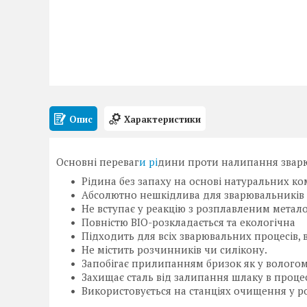
Опис
Характеристики
Основні переваг
и рі
дини проти налипання зварю
Рідина без запаху на основі натуральних ко
Абсолютно нешкідлива для зварювальників
Не вступає у реакцію з розплавленим метал
Повністю BIO-розкладається та екологічна
Підходить для всіх зварювальних процесів,
Не містить розчинників чи силікону.
Запобігає прилипанням бризок як у вологому 
Захищає сталь від залипання шлаку в процес
Використовується на станціях очищення у р