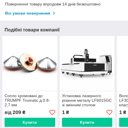
Повернення товару впродовж 14 днів безкоштовно
Всі умови повернення
Подібні товари компанії
Сопло хромовані до
Установка лазерного
Воло
TRUMPF Trumatic д.0.8-
різання металу LF6015GC
LF30
2,7 мм
зі змінним столом
клас
елек
209
1
1
від
₴
₴
₴
конд
Купити
Купити