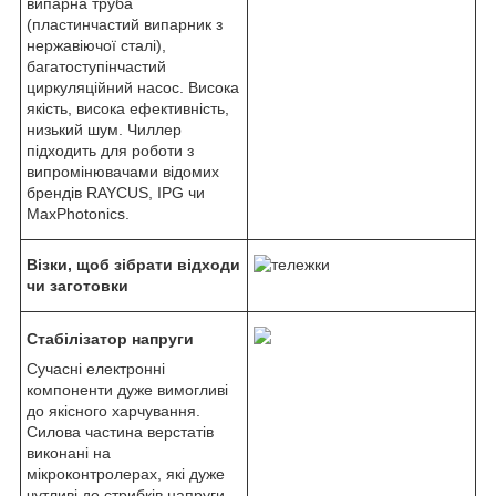
випарна труба
(пластинчастий випарник з
нержавіючої сталі),
багатоступінчастий
циркуляційний насос. Висока
якість, висока ефективність,
низький шум. Чиллер
підходить для роботи з
випромінювачами відомих
брендів RAYCUS, IPG чи
MaxPhotonics.
Візки, щоб зібрати відходи
чи заготовки
Стабілізатор напруги
Сучасні електронні
компоненти дуже вимогливі
до якісного харчування.
Силова частина верстатів
виконані на
мікроконтролерах, які дуже
чутливі до стрибків напруги.