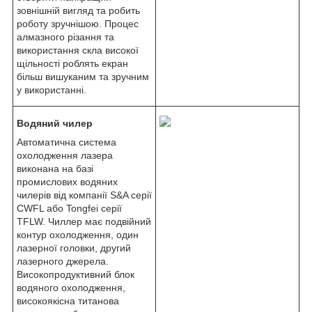
зовнішній вигляд та робить
роботу зручнішою. Процес
алмазного різання та
використання скла високої
щільності роблять екран
більш вишуканим та зручним
у використанні.
Водяний чилер
Автоматична система
охолодження лазера
виконана на базі
промислових водяних
чилерів від компанії S&A серії
CWFL або Tongfei серії
TFLW. Чиллер має подвійний
контур охолодження, один
лазерної головки, другий
лазерного джерела.
Високопродуктивний блок
водяного охолодження,
високоякісна титанова