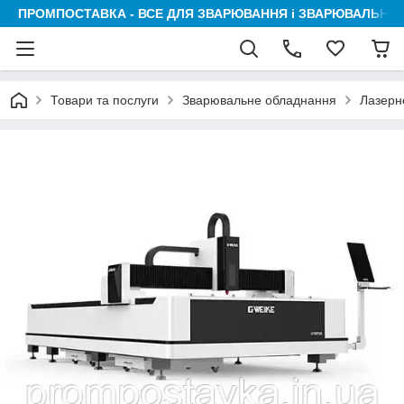
ПРОМПОСТАВКА - ВСЕ ДЛЯ ЗВАРЮВАННЯ і ЗВАРЮВАЛЬНИК
Товари та послуги
Зварювальне обладнання
Лазерн