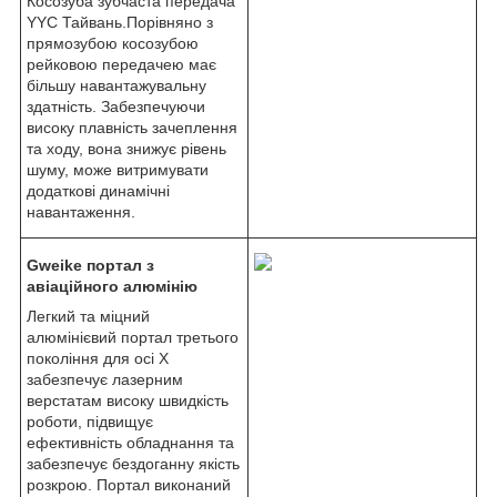
Косозуба зубчаста передача
YYC Тайвань.Порівняно з
прямозубою косозубою
рейковою передачею має
більшу навантажувальну
здатність. Забезпечуючи
високу плавність зачеплення
та ходу, вона знижує рівень
шуму, може витримувати
додаткові динамічні
навантаження.
Gweike портал з
авіаційного алюмінію
Легкий та міцний
алюмінієвий портал третього
покоління для осі Х
забезпечує лазерним
верстатам високу швидкість
роботи, підвищує
ефективність обладнання та
забезпечує бездоганну якість
розкрою. Портал виконаний