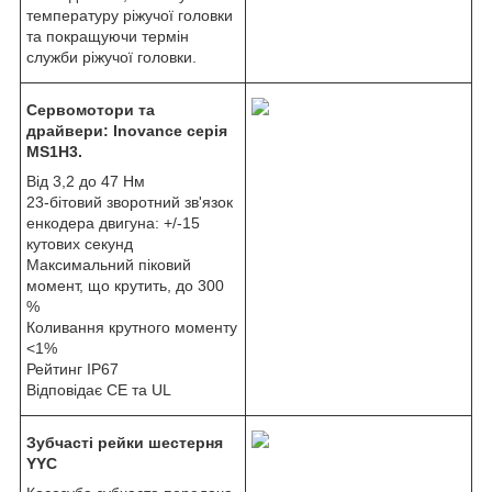
температуру ріжучої головки
та покращуючи термін
служби ріжучої головки.
Сервомотори та
драйвери: Inovance серія
MS1H3.
Від 3,2 до 47 Нм
23-бітовий зворотний зв'язок
енкодера двигуна: +/-15
кутових секунд
Максимальний піковий
момент, що крутить, до 300
%
Коливання крутного моменту
<1%
Рейтинг IP67
Відповідає CE та UL
Зубчасті рейки шестерня
YYC