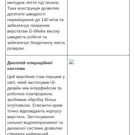
методом лиття під тиском.
Така конструкція дозволяє
досягати швидкості
переміщення до 140 м/хв та
забезпечує лазерним
верстатам G-Weike високу
швидкість роботи та
забезпечує бездоганну якість
розкрою.
Дисплей операційної
системи
Цей виробник став першим у
світі, який застосував UI-
дизайн між інтерфейсом та
робочою платформою,
зробивши обробку більш
інтуїтивною. Елегантні криві
точно відповідають корпусу
верстата. Застосування
сильної водонепроникної та
дихаючої системи дозволяє
створити найкращий