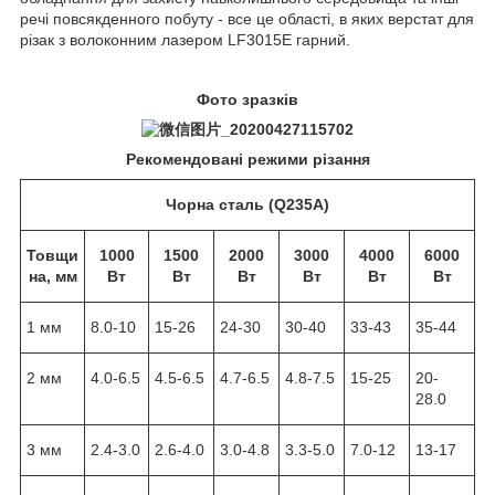
речі повсякденного побуту - все це області, в яких верстат для
різак з волоконним лазером LF3015E гарний.
Фото зразків
Рекомендовані режими різання
Чорна сталь (Q235A)
Товщи
1000
1500
2000
3000
4000
6000
на, мм
Вт
Вт
Вт
Вт
Вт
Вт
1 мм
8.0-10
15-26
24-30
30-40
33-43
35-44
2 мм
4.0-6.5
4.5-6.5
4.7-6.5
4.8-7.5
15-25
20-
28.0
3 мм
2.4-3.0
2.6-4.0
3.0-4.8
3.3-5.0
7.0-12
13-17