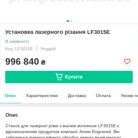
Установка лазерного різання LF3015E
В наявності
Код: LF3015E
Роздріб
996 840
₴
Купити
Опис
Характеристики
Доставка
Оплата
Умови п
Опис
Станок для лазерної різки з малим волокном LF3015E є
вдосконаленим продуктом компанії Jinwei Engraved. Він
забезпечує відмінні ефекти обробки деяких видів металу,