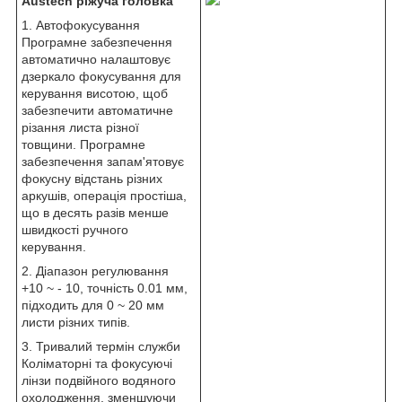
Austech ріжуча головка
1. Автофокусування
Програмне забезпечення
автоматично налаштовує
дзеркало фокусування для
керування висотою, щоб
забезпечити автоматичне
різання листа різної
товщини. Програмне
забезпечення запам'ятовує
фокусну відстань різних
аркушів, операція простіша,
що в десять разів менше
швидкості ручного
керування.
2. Діапазон регулювання
+10 ~ - 10, точність 0.01 мм,
підходить для 0 ~ 20 мм
листи різних типів.
3. Тривалий термін служби
Коліматорні та фокусуючі
лінзи подвійного водяного
охолодження, зменшуючи