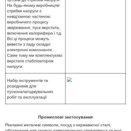
На будь-якому виробництві
стрибки напруги є
невід'ємною частиною
виробничого процесу
зварювання, пуск верстата,
включення калорифера і т.д.
Всі ці процеси можуть
вивести з ладу складні
електронні компоненти.
Саме тому ми комплектуємо
верстати стабілізатором
напруги.
Набір інструментів та
розхідників для
пусконалагоджувальних
робіт та експлуатації
Промислові застосування
Рекламні металеві символи, посуд з нержавіючої сталі,
обладнання для захисту навколишнього середовища та інші