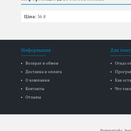
Ціна:
36 ₴
Информация
Для поку
Возврат и обмен
Отказ о
Доставка и оплата
Програ
О компании
Как ост
Контакты
Что тако
Отзывы