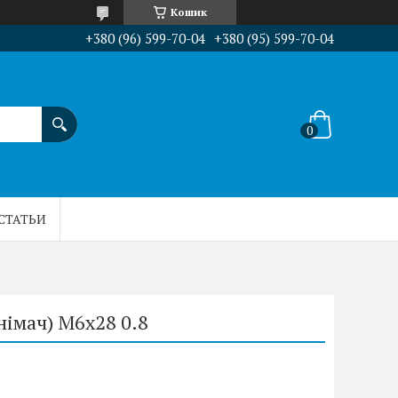
Кошик
+380 (96) 599-70-04
+380 (95) 599-70-04
СТАТЬИ
імач) М6х28 0.8