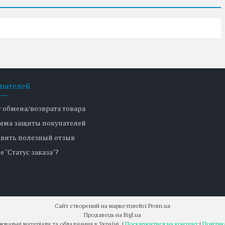
пателей
т обмена/возврата товара
мма защиты покупателей
авить полезный отзыв
е "Статус заказа"?
Сайт створений на маркетплейсі
Prom.ua
Продавець на Bigl.ua
Prompostavka. Зварювальні матеріали та обладнання в Україні. |
Поскаржитися на контент
|
Політик