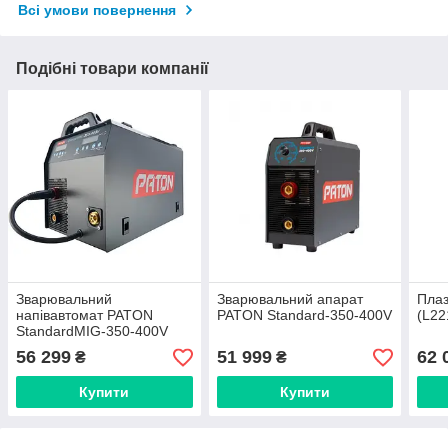
Всі умови повернення
Подібні товари компанії
Зварювальний
Зварювальний апарат
Плаз
напівавтомат PATON
PATON Standard-350-400V
(L22
StandardMIG-350-400V
56 299
51 999
62 
₴
₴
Купити
Купити