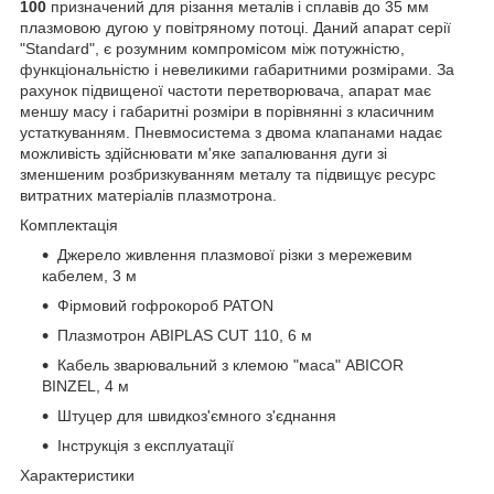
100
призначений для різання металів і сплавів до 35 мм
плазмовою дугою у повітряному потоці. Даний апарат серії
"Standard", є розумним компромісом між потужністю,
функціональністю і невеликими габаритними розмірами. За
рахунок підвищеної частоти перетворювача, апарат має
меншу масу і габаритні розміри в порівнянні з класичним
устаткуванням. Пневмосистема з двома клапанами надає
можливість здійснювати м'яке запалювання дуги зі
зменшеним розбризкуванням металу та підвищує ресурс
витратних матеріалів плазмотрона.
Комплектація
Джерело живлення плазмової різки з мережевим
кабелем, 3 м
Фірмовий гофрокороб PATON ­
Плазмотрон ABIPLAS CUT 110, 6 м
Кабель зварювальний з клемою "маса" ABICOR
BINZEL, 4 м
Штуцер для швидкоз'ємного з'єднання
Інструкція з експлуатації
Характеристики