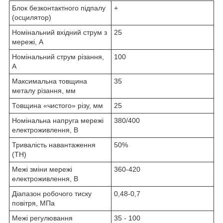
Блок безконтактного підпалу
+
(осцилятор)
Номінальний вхідний струм з
25
мережі, А
Номінальний струм різання,
100
А
Максимальна товщина
35
металу різання, мм
Товщина «чистого» різу, мм
25
Номінальна напруга мережі
380/400
електроживлення, В
Тривалість навантаження
50%
(ТН)
Межі зміни мережі
360-420
електроживлення, В
Діапазон робочого тиску
0,48-0,7
повітря, МПа
Межі регулювання
35 - 100