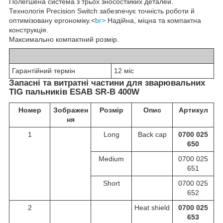
Полегшена система з трьох зносостійких деталей.
Технологія Precision Switch забезпечує точність роботи й
оптимізовану ергономіку.<
br>
Надійна, міцна та компактна
конструкція.
Максимально компактний розмір.
Гарантійний термін
12 міс
Запасні та витратні частини для зварювальних
TIG пальників ESAB SR-B 400W
Номер
Зображен
Розмір
Опис
Артикул
ня
1
Long
Back cap
0700 025
650
Medium
0700 025
651
Short
0700 025
652
2
Heat shield
0700 025
653