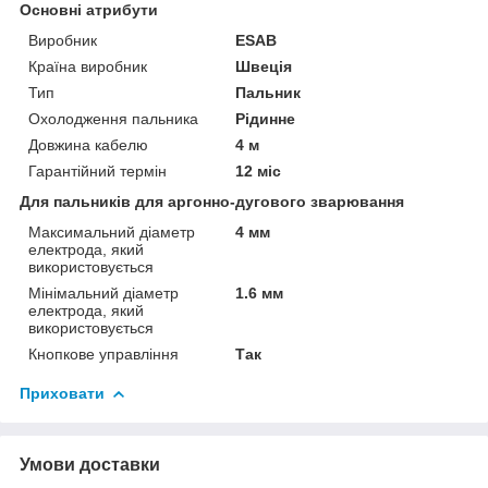
Основні атрибути
Виробник
ESAB
Країна виробник
Швеція
Тип
Пальник
Охолодження пальника
Рідинне
Довжина кабелю
4 м
Гарантійний термін
12 міс
Для пальників для аргонно-дугового зварювання
Максимальний діаметр
4 мм
електрода, який
використовується
Мінімальний діаметр
1.6 мм
електрода, який
використовується
Кнопкове управління
Так
Приховати
Умови доставки