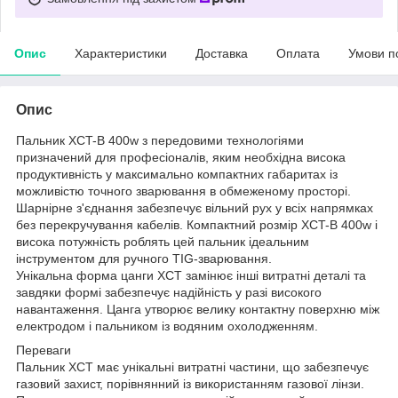
Опис
Характеристики
Доставка
Оплата
Умови п
Опис
Пальник XCT-B 400w з передовими технологіями
призначений для професіоналів, яким необхідна висока
продуктивність у максимально компактних габаритах із
можливістю точного зварювання в обмеженому просторі.
Шарнірне з'єднання забезпечує вільний рух у всіх напрямках
без перекручування кабелів. Компактний розмір XCT-B 400w і
висока потужність роблять цей пальник ідеальним
інструментом для ручного TIG-зварювання.
Унікальна форма цанги XCT замінює інші витратні деталі та
завдяки формі забезпечує надійність у разі високого
навантаження. Цанга утворює велику контактну поверхню між
електродом і пальником із водяним охолодженням.
Переваги
Пальник XCT має унікальні витратні частини, що забезпечує
газовий захист, порівнянний із використанням газової лінзи.