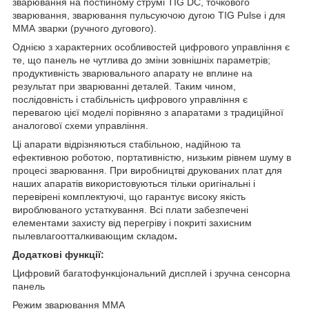
зварювання на постійному струмі TIG DC, точкового
зварювання, зварювання пульсуючою дугою TIG Pulse і для
ММА зварки (ручного дугового).
Однією з характерних особливостей цифрового управління є
те, що панель не чутлива до зміни зовнішніх параметрів;
продуктивність зварювального апарату не вплине на
результат при зварюванні деталей. Таким чином,
послідовність і стабільність цифрового управління є
перевагою цієї моделі порівняно з апаратами з традиційної
аналогової схеми управління.
Ці апарати відрізняються стабільною, надійною та
ефективною роботою, портативністю, низьким рівнем шуму в
процесі зварювання. При виробництві друкованих плат для
наших апаратів використовуються тільки оригінальні і
перевірені комплектуючі, що гарантує високу якість
вироблюваного устаткування. Всі плати забезпечені
елементами захисту від перегріву і покриті захисним
пылевлагоотталкивающим складом
.
Додаткові функції:
Цифровий багатофункціональний дисплей і зручна сенсорна
панель
Режим зварювання ММА