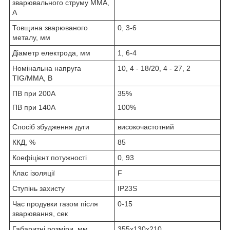
зварювального струму MMA,
А
Товщина зварюваного
0, 3-6
металу, мм
Діаметр електрода, мм
1, 6-4
Номінальна напруга
10, 4 - 18/20, 4 - 27, 2
TIG/MMA, В
ПВ при 200A
35%
ПВ при 140А
100%
Спосіб збудження дуги
високочастотний
ККД, %
85
Коефіцієнт потужності
0, 93
Клас ізоляції
F
Ступінь захисту
IP23S
Час продувки газом після
0-15
зварювання, сек
Габаритні розміри, мм
355х130х210