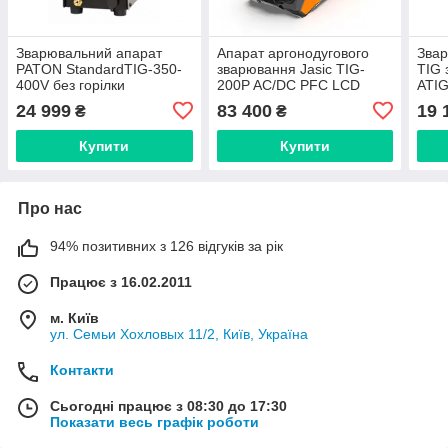
Зварювальний апарат
Апарат аргонодугового
Звар
PATON StandardTIG-350-
зварювання Jasic TIG-
TIG 
400V без горілки
200P AC/DC PFC LCD
ATI
(E2S23) EVO20
24 999
83 400
19 
₴
₴
Купити
Купити
Про нас
94% позитивних з 126 відгуків за рік
Працює з 16.02.2011
м. Київ
ул. Семьи Хохловых 11/2, Київ, Україна
Контакти
Сьогодні працює з 08:30 до 17:30
Показати весь графік роботи