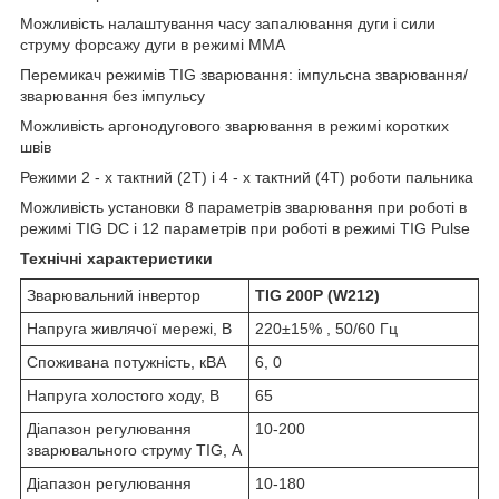
Можливість налаштування часу запалювання дуги і сили
струму форсажу дуги в режимі ММА
Перемикач режимів TIG зварювання: імпульсна зварювання/
зварювання без імпульсу
Можливість аргонодугового зварювання в режимі коротких
швів
Режими 2 - х тактний (2Т) і 4 - х тактний (4Т) роботи пальника
Можливість установки 8 параметрів зварювання при роботі в
режимі TIG DC і 12 параметрів при роботі в режимі TIG Pulse
Технічні характеристики
Зварювальний інвертор
TIG
20
0P (
W2
1
2
)
Напруга живлячої мережі, В
220±15% , 50/60 Гц
Споживана потужність, кВА
6, 0
Напруга холостого ходу, В
65
Діапазон регулювання
10-200
зварювального струму TIG, А
Діапазон регулювання
10-180