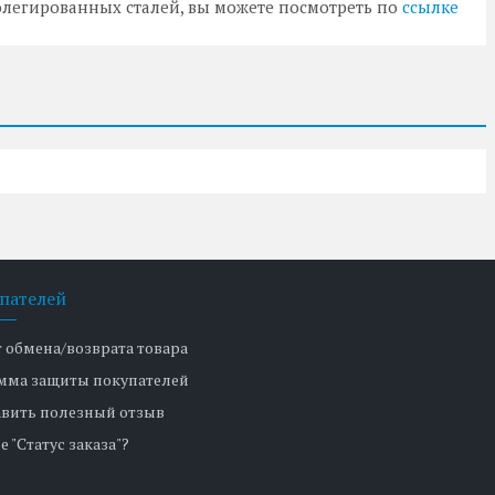
олегированных сталей, вы можете посмотреть по
ссылке
пателей
т обмена/возврата товара
мма защиты покупателей
авить полезный отзыв
е "Статус заказа"?