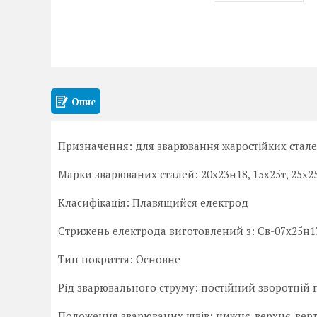
Опис
Призначення: для зварювання жаростійких стале
⠀
Марки зварюваних сталей: 20х23н18, 15х25т, 25х2
⠀
Класифікація: Плавящийся електрод
⠀
Стрижень електрода виготовлений з: Св-07х25н13
⠀
Тип покриття: Основне
⠀
Рід зварювального струму: постійний зворотній 
⠀
Положення зварюваних швів: нижнє, верхнє, верт