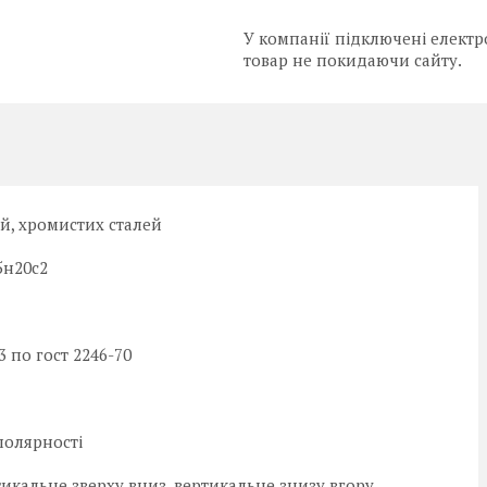
У компанії підключені електр
товар не покидаючи сайту.
й, хромистих сталей
5н20с2
 по гост 2246-70
полярності
икальне зверху вниз, вертикальне знизу вгору