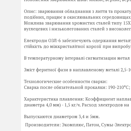
⠀
Опис: зварювання обладнання з лиття та прокату
подібних, працює в окислювальних середовищах 
Можлива зварювання хромистих сталей типу 15Х25
вуглецевих і низьколегованих сталей з високоле
⠀
Електроди ОЗЛ-6 забезпечують одержання металу
стійкість до міжкристалітної корозії при випроб
⠀
В температурному інтервалі сигматизации метал
⠀
Зміст феритної фази в наплавленому металі 2,5-1
⠀
Технологические особенности сварки:
Сварка после обязательной прокалки: 190-210°С; 
⠀
Характеристика плавления: Коэффициент наплавки
диаметра 4,0 мм) - 1,5 кг/ч. Расход электродов на 
Выпускаются диаметром 3,4 и 5мм.
Производители: Экомплюс, Патон, Сумы-Электр