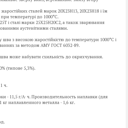
 жаростійких сталей марок 20Х23Н13, 20Х23Н18 і їм
при температурі до 1000°С.
Т і сталі марки 25Х25Н20С2, а також зварювання
гованими аустенітними сталями.
 шва з високою жаростійкістю до температури 1000°С і
уваннях за методом АМУ ГОСТ 6032-89.
 шва може набувати схильність до окрихчування.
0% (типове 5,3%).
1 ч.
 - 11,5 г/А· ч. Производительность наплавки (для
1 кг наплавленного металла - 1,6 кг.
од.